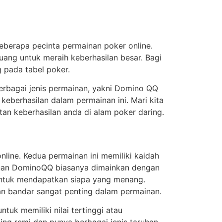
eberapa pecinta permainan poker online.
ang untuk meraih keberhasilan besar. Bagi
pada tabel poker.
bagai jenis permainan, yakni Domino QQ
 keberhasilan dalam permainan ini. Mari kita
n keberhasilan anda di alam poker daring.
line. Kedua permainan ini memiliki kaidah
ainan DominoQQ biasanya dimainkan dengan
untuk mendapatkan siapa yang menang.
an bandar sangat penting dalam permainan.
uk memiliki nilai tertinggi atau