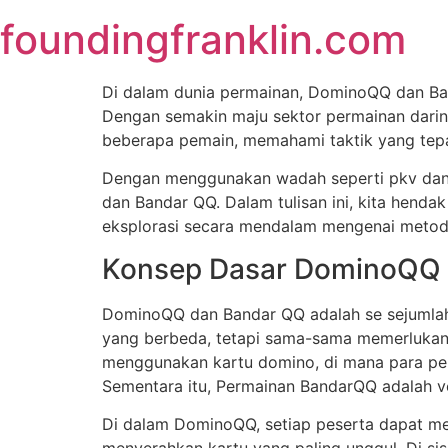
Skip
foundingfranklin.com
to
content
Di dalam dunia permainan, DominoQQ dan Band
Dengan semakin maju sektor permainan darin
beberapa pemain, memahami taktik yang tep
Dengan menggunakan wadah seperti pkv dan
dan Bandar QQ. Dalam tulisan ini, kita hendak
eksplorasi secara mendalam mengenai metode
Konsep Dasar DominoQQ
DominoQQ dan Bandar QQ adalah se sejumlah j
yang berbeda, tetapi sama-sama memerlukan 
menggunakan kartu domino, di mana para pe
Sementara itu, Permainan BandarQQ adalah v
Di dalam DominoQQ, setiap peserta dapat men