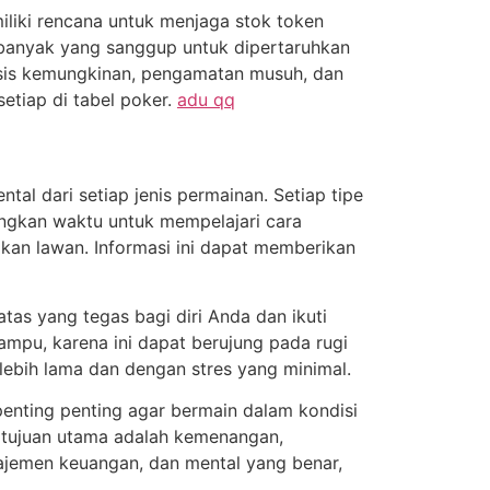
iliki rencana untuk menjaga stok token
pa banyak yang sanggup untuk dipertaruhkan
lisis kemungkinan, pengamatan musuh, dan
etiap di tabel poker.
adu qq
 dari setiap jenis permainan. Setiap tipe
angkan waktu untuk mempelajari cara
kan lawan. Informasi ini dapat memberikan
as yang tegas bagi diri Anda dan ikuti
ampu, karena ini dapat berujung pada rugi
ebih lama dan dengan stres yang minimal.
 penting penting agar bermain dalam kondisi
un tujuan utama adalah kemenangan,
ajemen keuangan, dan mental yang benar,