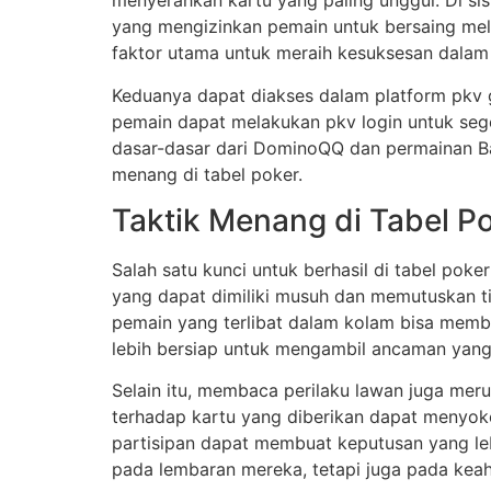
menyerahkan kartu yang paling unggul. Di si
yang mengizinkan pemain untuk bersaing mel
faktor utama untuk meraih kesuksesan dalam 
Keduanya dapat diakses dalam platform pkv
pemain dapat melakukan pkv login untuk seg
dasar-dasar dari DominoQQ dan permainan B
menang di tabel poker.
Taktik Menang di Tabel P
Salah satu kunci untuk berhasil di tabel p
yang dapat dimiliki musuh dan memutuskan t
pemain yang terlibat dalam kolam bisa memb
lebih bersiap untuk mengambil ancaman yang
Selain itu, membaca perilaku lawan juga meru
terhadap kartu yang diberikan dapat menyo
partisipan dapat membuat keputusan yang leb
pada lembaran mereka, tetapi juga pada kea