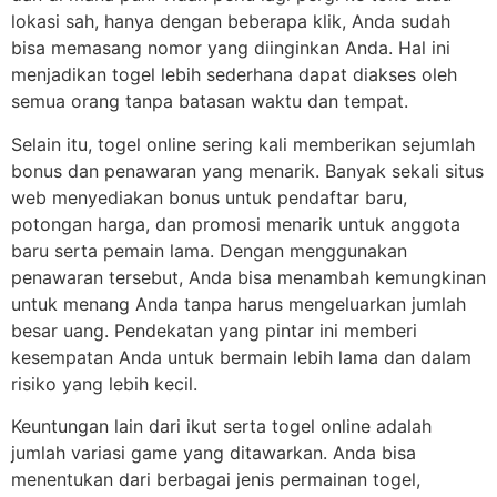
lokasi sah, hanya dengan beberapa klik, Anda sudah
bisa memasang nomor yang diinginkan Anda. Hal ini
menjadikan togel lebih sederhana dapat diakses oleh
semua orang tanpa batasan waktu dan tempat.
Selain itu, togel online sering kali memberikan sejumlah
bonus dan penawaran yang menarik. Banyak sekali situs
web menyediakan bonus untuk pendaftar baru,
potongan harga, dan promosi menarik untuk anggota
baru serta pemain lama. Dengan menggunakan
penawaran tersebut, Anda bisa menambah kemungkinan
untuk menang Anda tanpa harus mengeluarkan jumlah
besar uang. Pendekatan yang pintar ini memberi
kesempatan Anda untuk bermain lebih lama dan dalam
risiko yang lebih kecil.
Keuntungan lain dari ikut serta togel online adalah
jumlah variasi game yang ditawarkan. Anda bisa
menentukan dari berbagai jenis permainan togel,