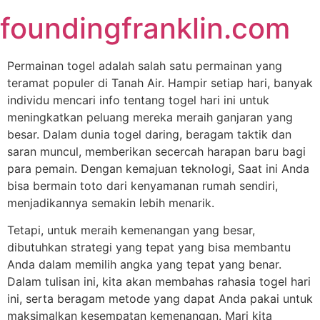
Skip
foundingfranklin.com
to
content
Permainan togel adalah salah satu permainan yang
teramat populer di Tanah Air. Hampir setiap hari, banyak
individu mencari info tentang togel hari ini untuk
meningkatkan peluang mereka meraih ganjaran yang
besar. Dalam dunia togel daring, beragam taktik dan
saran muncul, memberikan secercah harapan baru bagi
para pemain. Dengan kemajuan teknologi, Saat ini Anda
bisa bermain toto dari kenyamanan rumah sendiri,
menjadikannya semakin lebih menarik.
Tetapi, untuk meraih kemenangan yang besar,
dibutuhkan strategi yang tepat yang bisa membantu
Anda dalam memilih angka yang tepat yang benar.
Dalam tulisan ini, kita akan membahas rahasia togel hari
ini, serta beragam metode yang dapat Anda pakai untuk
maksimalkan kesempatan kemenangan. Mari kita