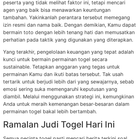
peserta yang tidak melihat faktor ini, tetapi mencari
agen yang baik bisa menawarkan keuntungan
tambahan. Yakinkanlah perantara tersebut memegang
izin resmi dan nama baik. Dengan demikian, Kamu dapat
bermain toto dengan lebih tenang hati dan memusatkan
perhatian pada taktik yang digunakan yang diterapkan.
Yang terakhir, pengelolaan keuangan yang tepat adalah
kunci untuk bermain permainan togel secara
sustainable. Tetapkan anggaran yang tegas untuk
permainan Kamu dan ikuti batas tersebut. Tak usah
tertarik untuk berjudi lebih dari yang sewajarnya, sebab
emosi sering suka memengaruhi keputusan yang
diambil. Melalui menggunakan strategi ini, kemungkinan
Anda untuk meraih kemenangan besar-besaran dalam
permainan togel bakal lebih bertambah.
Ramalan Judi Togel Hari Ini
Semua pecinta togel pasti mencari berita terkini soal