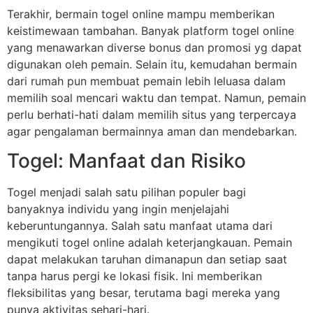
Terakhir, bermain togel online mampu memberikan
keistimewaan tambahan. Banyak platform togel online
yang menawarkan diverse bonus dan promosi yg dapat
digunakan oleh pemain. Selain itu, kemudahan bermain
dari rumah pun membuat pemain lebih leluasa dalam
memilih soal mencari waktu dan tempat. Namun, pemain
perlu berhati-hati dalam memilih situs yang terpercaya
agar pengalaman bermainnya aman dan mendebarkan.
Togel: Manfaat dan Risiko
Togel menjadi salah satu pilihan populer bagi
banyaknya individu yang ingin menjelajahi
keberuntungannya. Salah satu manfaat utama dari
mengikuti togel online adalah keterjangkauan. Pemain
dapat melakukan taruhan dimanapun dan setiap saat
tanpa harus pergi ke lokasi fisik. Ini memberikan
fleksibilitas yang besar, terutama bagi mereka yang
punya aktivitas sehari-hari.