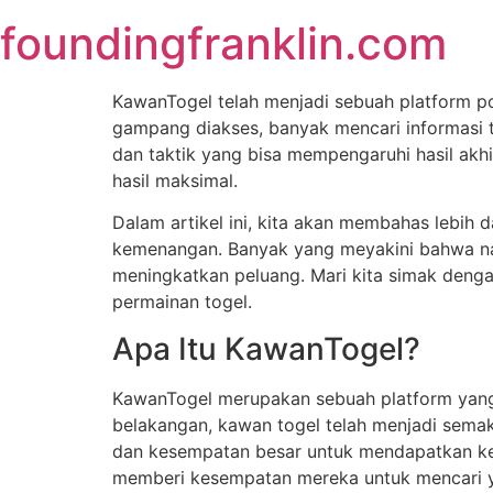
Skip
foundingfranklin.com
to
content
KawanTogel telah menjadi sebuah platform po
gampang diakses, banyak mencari informasi t
dan taktik yang bisa mempengaruhi hasil akh
hasil maksimal.
Dalam artikel ini, kita akan membahas lebih
kemenangan. Banyak yang meyakini bahwa nas
meningkatkan peluang. Mari kita simak den
permainan togel.
Apa Itu KawanTogel?
KawanTogel merupakan sebuah platform yan
belakangan, kawan togel telah menjadi semak
dan kesempatan besar untuk mendapatkan ke
memberi kesempatan mereka untuk mencari y