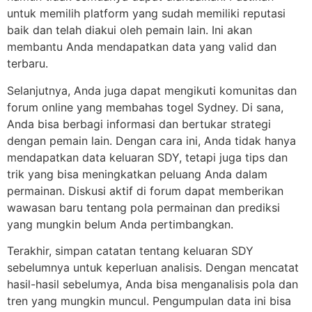
untuk memilih platform yang sudah memiliki reputasi
baik dan telah diakui oleh pemain lain. Ini akan
membantu Anda mendapatkan data yang valid dan
terbaru.
Selanjutnya, Anda juga dapat mengikuti komunitas dan
forum online yang membahas togel Sydney. Di sana,
Anda bisa berbagi informasi dan bertukar strategi
dengan pemain lain. Dengan cara ini, Anda tidak hanya
mendapatkan data keluaran SDY, tetapi juga tips dan
trik yang bisa meningkatkan peluang Anda dalam
permainan. Diskusi aktif di forum dapat memberikan
wawasan baru tentang pola permainan dan prediksi
yang mungkin belum Anda pertimbangkan.
Terakhir, simpan catatan tentang keluaran SDY
sebelumnya untuk keperluan analisis. Dengan mencatat
hasil-hasil sebelumya, Anda bisa menganalisis pola dan
tren yang mungkin muncul. Pengumpulan data ini bisa