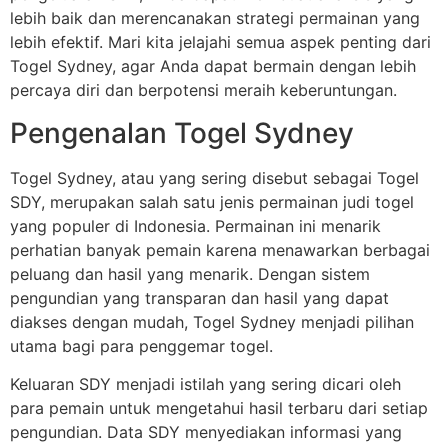
lebih baik dan merencanakan strategi permainan yang
lebih efektif. Mari kita jelajahi semua aspek penting dari
Togel Sydney, agar Anda dapat bermain dengan lebih
percaya diri dan berpotensi meraih keberuntungan.
Pengenalan Togel Sydney
Togel Sydney, atau yang sering disebut sebagai Togel
SDY, merupakan salah satu jenis permainan judi togel
yang populer di Indonesia. Permainan ini menarik
perhatian banyak pemain karena menawarkan berbagai
peluang dan hasil yang menarik. Dengan sistem
pengundian yang transparan dan hasil yang dapat
diakses dengan mudah, Togel Sydney menjadi pilihan
utama bagi para penggemar togel.
Keluaran SDY menjadi istilah yang sering dicari oleh
para pemain untuk mengetahui hasil terbaru dari setiap
pengundian. Data SDY menyediakan informasi yang