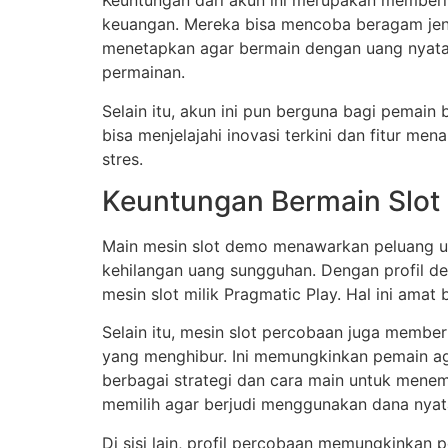
Keuntungan dari akun ini merupakan memberi
keuangan. Mereka bisa mencoba beragam jeni
menetapkan agar bermain dengan uang nyata.
permainan.
Selain itu, akun ini pun berguna bagi pemai
bisa menjelajahi inovasi terkini dan fitur me
stres.
Keuntungan Bermain Slo
Main mesin slot demo menawarkan peluang 
kehilangan uang sungguhan. Dengan profil de
mesin slot milik Pragmatic Play. Hal ini am
Selain itu, mesin slot percobaan juga member
yang menghibur. Ini memungkinkan pemain a
berbagai strategi dan cara main untuk menem
memilih agar berjudi menggunakan dana nyat
Di sisi lain, profil percobaan memungkinkan 