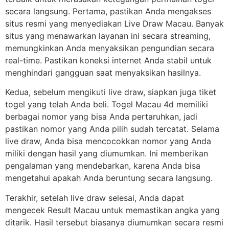
secara langsung. Pertama, pastikan Anda mengakses
situs resmi yang menyediakan Live Draw Macau. Banyak
situs yang menawarkan layanan ini secara streaming,
memungkinkan Anda menyaksikan pengundian secara
real-time. Pastikan koneksi internet Anda stabil untuk
menghindari gangguan saat menyaksikan hasilnya.
Kedua, sebelum mengikuti live draw, siapkan juga tiket
togel yang telah Anda beli. Togel Macau 4d memiliki
berbagai nomor yang bisa Anda pertaruhkan, jadi
pastikan nomor yang Anda pilih sudah tercatat. Selama
live draw, Anda bisa mencocokkan nomor yang Anda
miliki dengan hasil yang diumumkan. Ini memberikan
pengalaman yang mendebarkan, karena Anda bisa
mengetahui apakah Anda beruntung secara langsung.
Terakhir, setelah live draw selesai, Anda dapat
mengecek Result Macau untuk memastikan angka yang
ditarik. Hasil tersebut biasanya diumumkan secara resmi