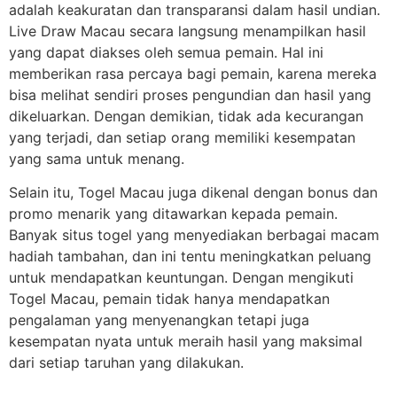
adalah keakuratan dan transparansi dalam hasil undian.
Live Draw Macau secara langsung menampilkan hasil
yang dapat diakses oleh semua pemain. Hal ini
memberikan rasa percaya bagi pemain, karena mereka
bisa melihat sendiri proses pengundian dan hasil yang
dikeluarkan. Dengan demikian, tidak ada kecurangan
yang terjadi, dan setiap orang memiliki kesempatan
yang sama untuk menang.
Selain itu, Togel Macau juga dikenal dengan bonus dan
promo menarik yang ditawarkan kepada pemain.
Banyak situs togel yang menyediakan berbagai macam
hadiah tambahan, dan ini tentu meningkatkan peluang
untuk mendapatkan keuntungan. Dengan mengikuti
Togel Macau, pemain tidak hanya mendapatkan
pengalaman yang menyenangkan tetapi juga
kesempatan nyata untuk meraih hasil yang maksimal
dari setiap taruhan yang dilakukan.