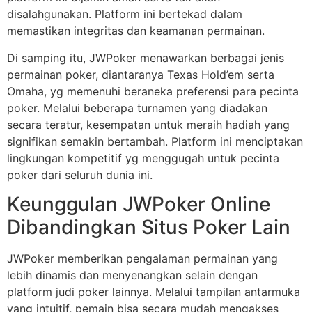
disalahgunakan. Platform ini bertekad dalam
memastikan integritas dan keamanan permainan.
Di samping itu, JWPoker menawarkan berbagai jenis
permainan poker, diantaranya Texas Hold’em serta
Omaha, yg memenuhi beraneka preferensi para pecinta
poker. Melalui beberapa turnamen yang diadakan
secara teratur, kesempatan untuk meraih hadiah yang
signifikan semakin bertambah. Platform ini menciptakan
lingkungan kompetitif yg menggugah untuk pecinta
poker dari seluruh dunia ini.
Keunggulan JWPoker Online
Dibandingkan Situs Poker Lain
JWPoker memberikan pengalaman permainan yang
lebih dinamis dan menyenangkan selain dengan
platform judi poker lainnya. Melalui tampilan antarmuka
yang intuitif, pemain bisa secara mudah mengakses