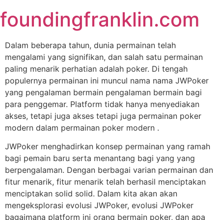
Skip
foundingfranklin.com
to
content
Dalam beberapa tahun, dunia permainan telah
mengalami yang signifikan, dan salah satu permainan
paling menarik perhatian adalah poker. Di tengah
populernya permainan ini muncul nama nama JWPoker
yang pengalaman bermain pengalaman bermain bagi
para penggemar. Platform tidak hanya menyediakan
akses, tetapi juga akses tetapi juga permainan poker
modern dalam permainan poker modern .
JWPoker menghadirkan konsep permainan yang ramah
bagi pemain baru serta menantang bagi yang yang
berpengalaman. Dengan berbagai varian permainan dan
fitur menarik, fitur menarik telah berhasil menciptakan
menciptakan solid solid. Dalam kita akan akan
mengeksplorasi evolusi JWPoker, evolusi JWPoker
bagaimana platform ini orang bermain poker, dan apa