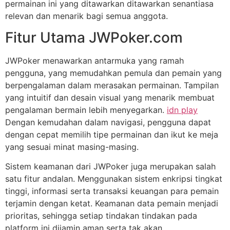
permainan ini yang ditawarkan ditawarkan senantiasa
relevan dan menarik bagi semua anggota.
Fitur Utama JWPoker.com
JWPoker menawarkan antarmuka yang ramah
pengguna, yang memudahkan pemula dan pemain yang
berpengalaman dalam merasakan permainan. Tampilan
yang intuitif dan desain visual yang menarik membuat
pengalaman bermain lebih menyegarkan.
idn play
Dengan kemudahan dalam navigasi, pengguna dapat
dengan cepat memilih tipe permainan dan ikut ke meja
yang sesuai minat masing-masing.
Sistem keamanan dari JWPoker juga merupakan salah
satu fitur andalan. Menggunakan sistem enkripsi tingkat
tinggi, informasi serta transaksi keuangan para pemain
terjamin dengan ketat. Keamanan data pemain menjadi
prioritas, sehingga setiap tindakan tindakan pada
platform ini dijamin aman serta tak akan