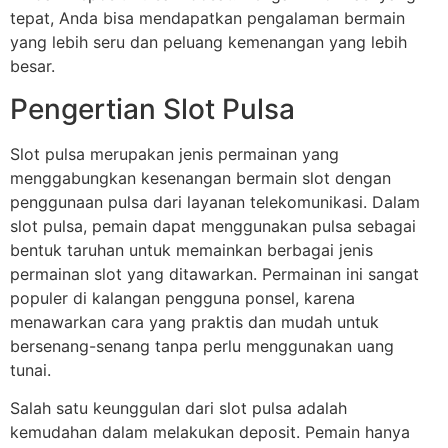
tepat, Anda bisa mendapatkan pengalaman bermain
yang lebih seru dan peluang kemenangan yang lebih
besar.
Pengertian Slot Pulsa
Slot pulsa merupakan jenis permainan yang
menggabungkan kesenangan bermain slot dengan
penggunaan pulsa dari layanan telekomunikasi. Dalam
slot pulsa, pemain dapat menggunakan pulsa sebagai
bentuk taruhan untuk memainkan berbagai jenis
permainan slot yang ditawarkan. Permainan ini sangat
populer di kalangan pengguna ponsel, karena
menawarkan cara yang praktis dan mudah untuk
bersenang-senang tanpa perlu menggunakan uang
tunai.
Salah satu keunggulan dari slot pulsa adalah
kemudahan dalam melakukan deposit. Pemain hanya