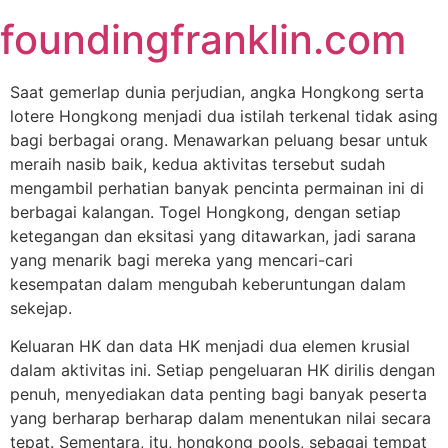
Skip
foundingfranklin.com
to
content
Saat gemerlap dunia perjudian, angka Hongkong serta
lotere Hongkong menjadi dua istilah terkenal tidak asing
bagi berbagai orang. Menawarkan peluang besar untuk
meraih nasib baik, kedua aktivitas tersebut sudah
mengambil perhatian banyak pencinta permainan ini di
berbagai kalangan. Togel Hongkong, dengan setiap
ketegangan dan eksitasi yang ditawarkan, jadi sarana
yang menarik bagi mereka yang mencari-cari
kesempatan dalam mengubah keberuntungan dalam
sekejap.
Keluaran HK dan data HK menjadi dua elemen krusial
dalam aktivitas ini. Setiap pengeluaran HK dirilis dengan
penuh, menyediakan data penting bagi banyak peserta
yang berharap berharap dalam menentukan nilai secara
tepat. Sementara, itu, hongkong pools, sebagai tempat