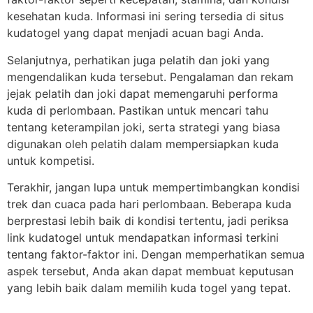
kesehatan kuda. Informasi ini sering tersedia di situs
kudatogel yang dapat menjadi acuan bagi Anda.
Selanjutnya, perhatikan juga pelatih dan joki yang
mengendalikan kuda tersebut. Pengalaman dan rekam
jejak pelatih dan joki dapat memengaruhi performa
kuda di perlombaan. Pastikan untuk mencari tahu
tentang keterampilan joki, serta strategi yang biasa
digunakan oleh pelatih dalam mempersiapkan kuda
untuk kompetisi.
Terakhir, jangan lupa untuk mempertimbangkan kondisi
trek dan cuaca pada hari perlombaan. Beberapa kuda
berprestasi lebih baik di kondisi tertentu, jadi periksa
link kudatogel untuk mendapatkan informasi terkini
tentang faktor-faktor ini. Dengan memperhatikan semua
aspek tersebut, Anda akan dapat membuat keputusan
yang lebih baik dalam memilih kuda togel yang tepat.