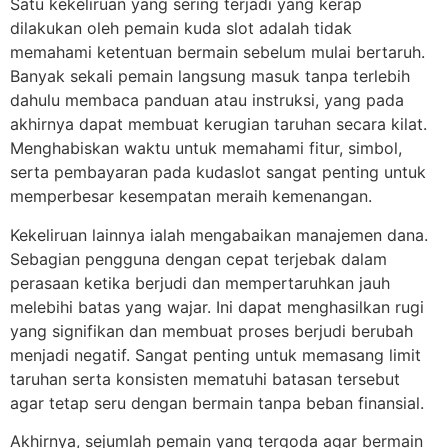
Satu kekeliruan yang sering terjadi yang kerap
dilakukan oleh pemain kuda slot adalah tidak
memahami ketentuan bermain sebelum mulai bertaruh.
Banyak sekali pemain langsung masuk tanpa terlebih
dahulu membaca panduan atau instruksi, yang pada
akhirnya dapat membuat kerugian taruhan secara kilat.
Menghabiskan waktu untuk memahami fitur, simbol,
serta pembayaran pada kudaslot sangat penting untuk
memperbesar kesempatan meraih kemenangan.
Kekeliruan lainnya ialah mengabaikan manajemen dana.
Sebagian pengguna dengan cepat terjebak dalam
perasaan ketika berjudi dan mempertaruhkan jauh
melebihi batas yang wajar. Ini dapat menghasilkan rugi
yang signifikan dan membuat proses berjudi berubah
menjadi negatif. Sangat penting untuk memasang limit
taruhan serta konsisten mematuhi batasan tersebut
agar tetap seru dengan bermain tanpa beban finansial.
Akhirnya, sejumlah pemain yang tergoda agar bermain