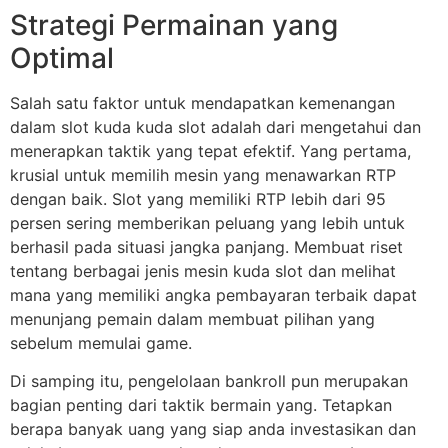
Strategi Permainan yang
Optimal
Salah satu faktor untuk mendapatkan kemenangan
dalam slot kuda kuda slot adalah dari mengetahui dan
menerapkan taktik yang tepat efektif. Yang pertama,
krusial untuk memilih mesin yang menawarkan RTP
dengan baik. Slot yang memiliki RTP lebih dari 95
persen sering memberikan peluang yang lebih untuk
berhasil pada situasi jangka panjang. Membuat riset
tentang berbagai jenis mesin kuda slot dan melihat
mana yang memiliki angka pembayaran terbaik dapat
menunjang pemain dalam membuat pilihan yang
sebelum memulai game.
Di samping itu, pengelolaan bankroll pun merupakan
bagian penting dari taktik bermain yang. Tetapkan
berapa banyak uang yang siap anda investasikan dan