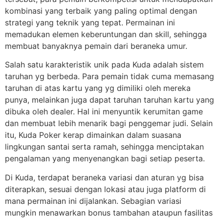
kombinasi yang terbaik yang paling optimal dengan
strategi yang teknik yang tepat. Permainan ini
memadukan elemen keberuntungan dan skill, sehingga
membuat banyaknya pemain dari beraneka umur.
Salah satu karakteristik unik pada Kuda adalah sistem
taruhan yg berbeda. Para pemain tidak cuma memasang
taruhan di atas kartu yang yg dimiliki oleh mereka
punya, melainkan juga dapat taruhan taruhan kartu yang
dibuka oleh dealer. Hal ini menyuntik kerumitan game
dan membuat lebih menarik bagi penggemar judi. Selain
itu, Kuda Poker kerap dimainkan dalam suasana
lingkungan santai serta ramah, sehingga menciptakan
pengalaman yang menyenangkan bagi setiap peserta.
Di Kuda, terdapat beraneka variasi dan aturan yg bisa
diterapkan, sesuai dengan lokasi atau juga platform di
mana permainan ini dijalankan. Sebagian variasi
mungkin menawarkan bonus tambahan ataupun fasilitas