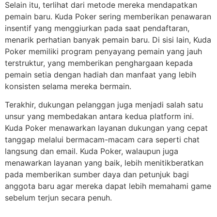
Selain itu, terlihat dari metode mereka mendapatkan
pemain baru. Kuda Poker sering memberikan penawaran
insentif yang menggiurkan pada saat pendaftaran,
menarik perhatian banyak pemain baru. Di sisi lain, Kuda
Poker memiliki program penyayang pemain yang jauh
terstruktur, yang memberikan penghargaan kepada
pemain setia dengan hadiah dan manfaat yang lebih
konsisten selama mereka bermain.
Terakhir, dukungan pelanggan juga menjadi salah satu
unsur yang membedakan antara kedua platform ini.
Kuda Poker menawarkan layanan dukungan yang cepat
tanggap melalui bermacam-macam cara seperti chat
langsung dan email. Kuda Poker, walaupun juga
menawarkan layanan yang baik, lebih menitikberatkan
pada memberikan sumber daya dan petunjuk bagi
anggota baru agar mereka dapat lebih memahami game
sebelum terjun secara penuh.