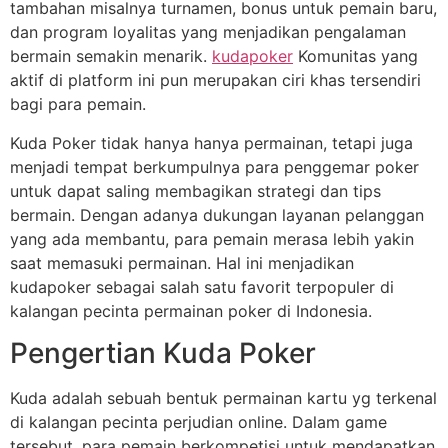
tambahan misalnya turnamen, bonus untuk pemain baru,
dan program loyalitas yang menjadikan pengalaman
bermain semakin menarik.
kudapoker
Komunitas yang
aktif di platform ini pun merupakan ciri khas tersendiri
bagi para pemain.
Kuda Poker tidak hanya hanya permainan, tetapi juga
menjadi tempat berkumpulnya para penggemar poker
untuk dapat saling membagikan strategi dan tips
bermain. Dengan adanya dukungan layanan pelanggan
yang ada membantu, para pemain merasa lebih yakin
saat memasuki permainan. Hal ini menjadikan
kudapoker sebagai salah satu favorit terpopuler di
kalangan pecinta permainan poker di Indonesia.
Pengertian Kuda Poker
Kuda adalah sebuah bentuk permainan kartu yg terkenal
di kalangan pecinta perjudian online. Dalam game
tersebut, para pemain berkompetisi untuk mendapatkan