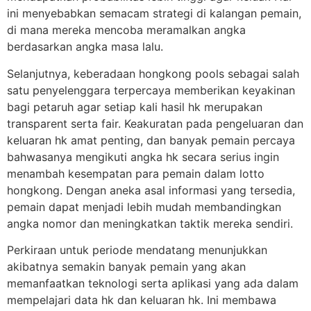
ini menyebabkan semacam strategi di kalangan pemain,
di mana mereka mencoba meramalkan angka
berdasarkan angka masa lalu.
Selanjutnya, keberadaan hongkong pools sebagai salah
satu penyelenggara terpercaya memberikan keyakinan
bagi petaruh agar setiap kali hasil hk merupakan
transparent serta fair. Keakuratan pada pengeluaran dan
keluaran hk amat penting, dan banyak pemain percaya
bahwasanya mengikuti angka hk secara serius ingin
menambah kesempatan para pemain dalam lotto
hongkong. Dengan aneka asal informasi yang tersedia,
pemain dapat menjadi lebih mudah membandingkan
angka nomor dan meningkatkan taktik mereka sendiri.
Perkiraan untuk periode mendatang menunjukkan
akibatnya semakin banyak pemain yang akan
memanfaatkan teknologi serta aplikasi yang ada dalam
mempelajari data hk dan keluaran hk. Ini membawa