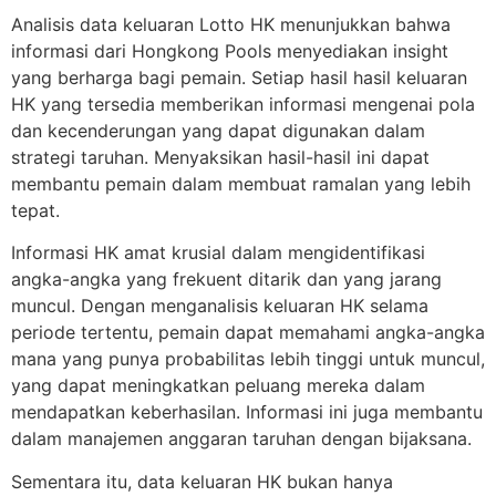
Analisis data keluaran Lotto HK menunjukkan bahwa
informasi dari Hongkong Pools menyediakan insight
yang berharga bagi pemain. Setiap hasil hasil keluaran
HK yang tersedia memberikan informasi mengenai pola
dan kecenderungan yang dapat digunakan dalam
strategi taruhan. Menyaksikan hasil-hasil ini dapat
membantu pemain dalam membuat ramalan yang lebih
tepat.
Informasi HK amat krusial dalam mengidentifikasi
angka-angka yang frekuent ditarik dan yang jarang
muncul. Dengan menganalisis keluaran HK selama
periode tertentu, pemain dapat memahami angka-angka
mana yang punya probabilitas lebih tinggi untuk muncul,
yang dapat meningkatkan peluang mereka dalam
mendapatkan keberhasilan. Informasi ini juga membantu
dalam manajemen anggaran taruhan dengan bijaksana.
Sementara itu, data keluaran HK bukan hanya