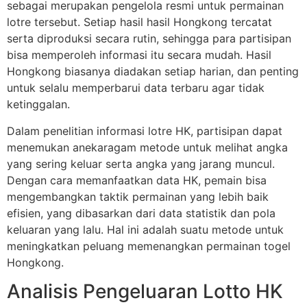
sebagai merupakan pengelola resmi untuk permainan
lotre tersebut. Setiap hasil hasil Hongkong tercatat
serta diproduksi secara rutin, sehingga para partisipan
bisa memperoleh informasi itu secara mudah. Hasil
Hongkong biasanya diadakan setiap harian, dan penting
untuk selalu memperbarui data terbaru agar tidak
ketinggalan.
Dalam penelitian informasi lotre HK, partisipan dapat
menemukan anekaragam metode untuk melihat angka
yang sering keluar serta angka yang jarang muncul.
Dengan cara memanfaatkan data HK, pemain bisa
mengembangkan taktik permainan yang lebih baik
efisien, yang dibasarkan dari data statistik dan pola
keluaran yang lalu. Hal ini adalah suatu metode untuk
meningkatkan peluang memenangkan permainan togel
Hongkong.
Analisis Pengeluaran Lotto HK