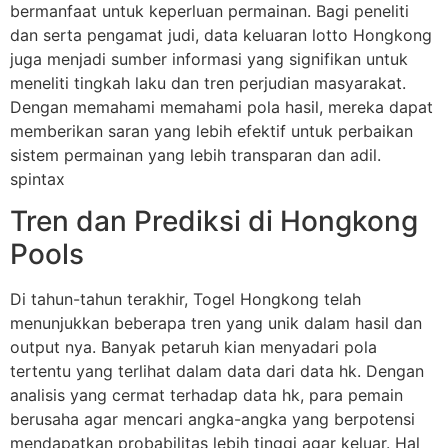
bermanfaat untuk keperluan permainan. Bagi peneliti
dan serta pengamat judi, data keluaran lotto Hongkong
juga menjadi sumber informasi yang signifikan untuk
meneliti tingkah laku dan tren perjudian masyarakat.
Dengan memahami memahami pola hasil, mereka dapat
memberikan saran yang lebih efektif untuk perbaikan
sistem permainan yang lebih transparan dan adil.
spintax
Tren dan Prediksi di Hongkong
Pools
Di tahun-tahun terakhir, Togel Hongkong telah
menunjukkan beberapa tren yang unik dalam hasil dan
output nya. Banyak petaruh kian menyadari pola
tertentu yang terlihat dalam data dari data hk. Dengan
analisis yang cermat terhadap data hk, para pemain
berusaha agar mencari angka-angka yang berpotensi
mendapatkan probabilitas lebih tinggi agar keluar. Hal