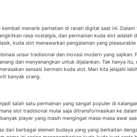
kembali menarik perhatian di ranah digital saat ini. Dalam
kitkan rasa nostalgia, dan permainan kuda slot adalah d
lasik, kuda slot menawarkan pengalaman yang pleasurable 
mbinasi unsur tradisional dan inovasi modern yang sajikan
nang dan menyenangkan untuk dijalankan. Tak hanya itu,
rasakan sensasi bermain kuda slot. Mari kita jelajahi leb
rit banyak orang.
enjadi salah satu permainan yang sangat populer di kalanga
mana slot tradisional mulai saja ditransformasikan ke dalam
 banyak player yang masih mengingat masa-masa awal saat 
as dari berbagai elemen budaya yang yang berkaitan denga