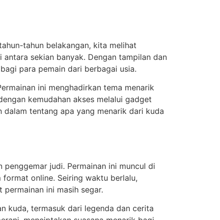
 tahun-tahun belakangan, kita melihat
i antara sekian banyak. Dengan tampilan dan
bagi para pemain dari berbagai usia.
. Permainan ini menghadirkan tema menarik
 dengan kemudahan akses melalui gadget
ih dalam tentang apa yang menarik dari kuda
n penggemar judi. Permainan ini muncul di
 format online. Seiring waktu berlalu,
permainan ini masih segar.
n kuda, termasuk dari legenda dan cerita