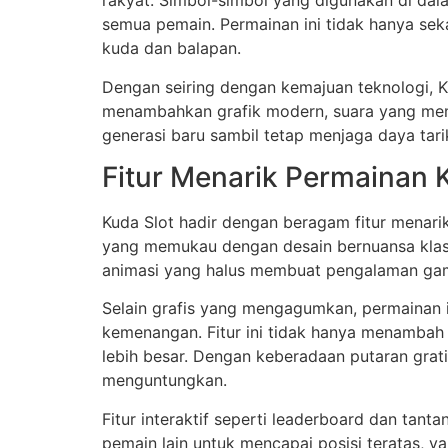
rakyat. Simbol-simbol yang digunakan di da
semua pemain. Permainan ini tidak hanya sek
kuda dan balapan.
Dengan seiring dengan kemajuan teknologi, K
menambahkan grafik modern, suara yang memik
generasi baru sambil tetap menjaga daya tari
Fitur Menarik Permainan 
Kuda Slot hadir dengan beragam fitur menarik
yang memukau dengan desain bernuansa klasi
animasi yang halus membuat pengalaman gamin
Selain grafis yang mengagumkan, permainan 
kemenangan. Fitur ini tidak hanya menambah
lebih besar. Dengan keberadaan putaran grat
menguntungkan.
Fitur interaktif seperti leaderboard dan tan
pemain lain untuk mencapai posisi teratas, y