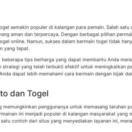
 togel semakin populer di kalangan para pemain. Salah satu
 yang aman dan terpercaya. Dengan berbagai pilihan perm
ogel online. Namun, sukses dalam bermain togel tidak ha
n yang tepat.
i beberapa tips berharga yang dapat membantu Anda meraih
n strategi yang telah terbukti efektif untuk meningkatkan p
i, Anda dapat lebih memahami cara bermain dengan bijak 
to dan Togel
ang memungkinkan penggunanya untuk memasang taruhan p
mainan ini menjadi populer di kalangan masyarakat yang 
satu contoh dari situs yang menyediakan layanan ini, men