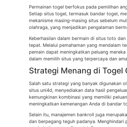
Permainan togel berfokus pada pemilihan ang
Setiap situs togel, termasuk bandar togel, 
mekanisme masing-masing situs sebelum mulai 
olahraga, yang menjadikan pengalaman bermai
Keberhasilan dalam bermain di situs toto da
tepat. Melalui pemahaman yang mendalam tenta
pemain dapat meningkatkan peluang mereka u
dalam memilih situs yang terpercaya dan ama
Strategi Menang di Togel 
Salah satu strategi yang banyak digunakan ol
situs uni4d, menyediakan data hasil pengelu
kemungkinan kombinasi yang memiliki peluang
meningkatkan kemenangan Anda di bandar to
Selain itu, manajemen bankroll juga merupak
dan berpegang teguh padanya. Menghindari 