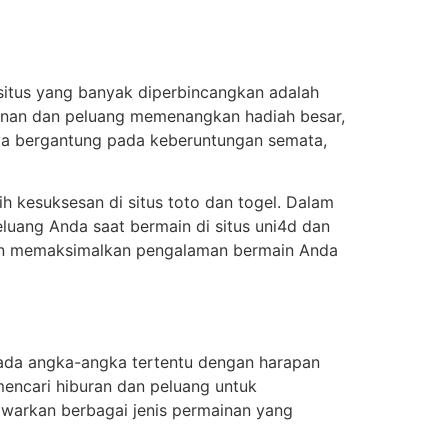
 situs yang banyak diperbincangkan adalah
ainan dan peluang memenangkan hadiah besar,
nya bergantung pada keberuntungan semata,
 kesuksesan di situs toto dan togel. Dalam
eluang Anda saat bermain di situs uni4d dan
dan memaksimalkan pengalaman bermain Anda
ada angka-angka tertentu dengan harapan
mencari hiburan dan peluang untuk
awarkan berbagai jenis permainan yang