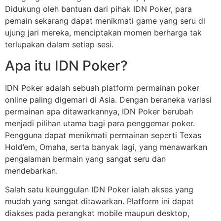
Didukung oleh bantuan dari pihak IDN Poker, para
pemain sekarang dapat menikmati game yang seru di
ujung jari mereka, menciptakan momen berharga tak
terlupakan dalam setiap sesi.
Apa itu IDN Poker?
IDN Poker adalah sebuah platform permainan poker
online paling digemari di Asia. Dengan beraneka variasi
permainan apa ditawarkannya, IDN Poker berubah
menjadi pilihan utama bagi para penggemar poker.
Pengguna dapat menikmati permainan seperti Texas
Hold’em, Omaha, serta banyak lagi, yang menawarkan
pengalaman bermain yang sangat seru dan
mendebarkan.
Salah satu keunggulan IDN Poker ialah akses yang
mudah yang sangat ditawarkan. Platform ini dapat
diakses pada perangkat mobile maupun desktop,