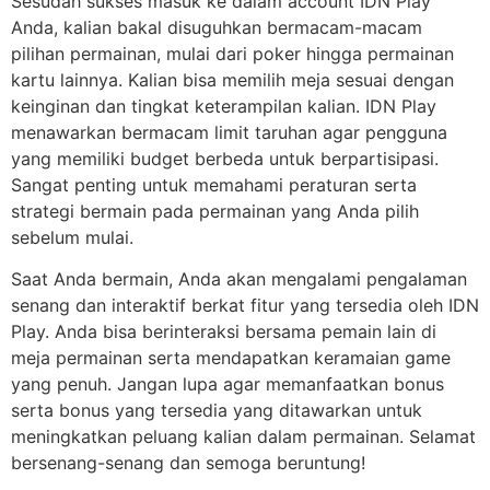
Sesudah sukses masuk ke dalam account IDN Play
Anda, kalian bakal disuguhkan bermacam-macam
pilihan permainan, mulai dari poker hingga permainan
kartu lainnya. Kalian bisa memilih meja sesuai dengan
keinginan dan tingkat keterampilan kalian. IDN Play
menawarkan bermacam limit taruhan agar pengguna
yang memiliki budget berbeda untuk berpartisipasi.
Sangat penting untuk memahami peraturan serta
strategi bermain pada permainan yang Anda pilih
sebelum mulai.
Saat Anda bermain, Anda akan mengalami pengalaman
senang dan interaktif berkat fitur yang tersedia oleh IDN
Play. Anda bisa berinteraksi bersama pemain lain di
meja permainan serta mendapatkan keramaian game
yang penuh. Jangan lupa agar memanfaatkan bonus
serta bonus yang tersedia yang ditawarkan untuk
meningkatkan peluang kalian dalam permainan. Selamat
bersenang-senang dan semoga beruntung!