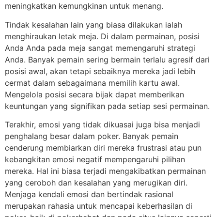
meningkatkan kemungkinan untuk menang.
Tindak kesalahan lain yang biasa dilakukan ialah
menghiraukan letak meja. Di dalam permainan, posisi
Anda Anda pada meja sangat memengaruhi strategi
Anda. Banyak pemain sering bermain terlalu agresif dari
posisi awal, akan tetapi sebaiknya mereka jadi lebih
cermat dalam sebagaimana memilih kartu awal.
Mengelola posisi secara bijak dapat memberikan
keuntungan yang signifikan pada setiap sesi permainan.
Terakhir, emosi yang tidak dikuasai juga bisa menjadi
penghalang besar dalam poker. Banyak pemain
cenderung membiarkan diri mereka frustrasi atau pun
kebangkitan emosi negatif mempengaruhi pilihan
mereka. Hal ini biasa terjadi mengakibatkan permainan
yang ceroboh dan kesalahan yang merugikan diri.
Menjaga kendali emosi dan bertindak rasional
merupakan rahasia untuk mencapai keberhasilan di