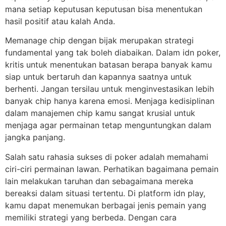
mana setiap keputusan keputusan bisa menentukan
hasil positif atau kalah Anda.
Memanage chip dengan bijak merupakan strategi
fundamental yang tak boleh diabaikan. Dalam idn poker,
kritis untuk menentukan batasan berapa banyak kamu
siap untuk bertaruh dan kapannya saatnya untuk
berhenti. Jangan tersilau untuk menginvestasikan lebih
banyak chip hanya karena emosi. Menjaga kedisiplinan
dalam manajemen chip kamu sangat krusial untuk
menjaga agar permainan tetap menguntungkan dalam
jangka panjang.
Salah satu rahasia sukses di poker adalah memahami
ciri-ciri permainan lawan. Perhatikan bagaimana pemain
lain melakukan taruhan dan sebagaimana mereka
bereaksi dalam situasi tertentu. Di platform idn play,
kamu dapat menemukan berbagai jenis pemain yang
memiliki strategi yang berbeda. Dengan cara