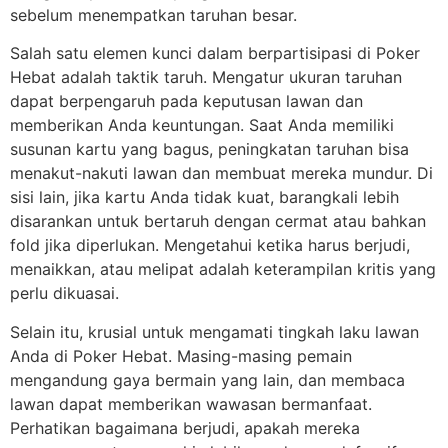
sebelum menempatkan taruhan besar.
Salah satu elemen kunci dalam berpartisipasi di Poker
Hebat adalah taktik taruh. Mengatur ukuran taruhan
dapat berpengaruh pada keputusan lawan dan
memberikan Anda keuntungan. Saat Anda memiliki
susunan kartu yang bagus, peningkatan taruhan bisa
menakut-nakuti lawan dan membuat mereka mundur. Di
sisi lain, jika kartu Anda tidak kuat, barangkali lebih
disarankan untuk bertaruh dengan cermat atau bahkan
fold jika diperlukan. Mengetahui ketika harus berjudi,
menaikkan, atau melipat adalah keterampilan kritis yang
perlu dikuasai.
Selain itu, krusial untuk mengamati tingkah laku lawan
Anda di Poker Hebat. Masing-masing pemain
mengandung gaya bermain yang lain, dan membaca
lawan dapat memberikan wawasan bermanfaat.
Perhatikan bagaimana berjudi, apakah mereka