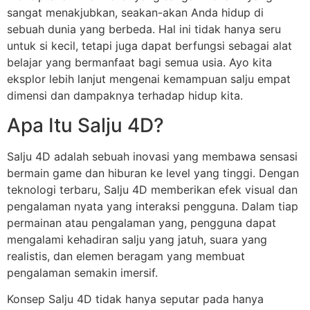
sangat menakjubkan, seakan-akan Anda hidup di
sebuah dunia yang berbeda. Hal ini tidak hanya seru
untuk si kecil, tetapi juga dapat berfungsi sebagai alat
belajar yang bermanfaat bagi semua usia. Ayo kita
eksplor lebih lanjut mengenai kemampuan salju empat
dimensi dan dampaknya terhadap hidup kita.
Apa Itu Salju 4D?
Salju 4D adalah sebuah inovasi yang membawa sensasi
bermain game dan hiburan ke level yang tinggi. Dengan
teknologi terbaru, Salju 4D memberikan efek visual dan
pengalaman nyata yang interaksi pengguna. Dalam tiap
permainan atau pengalaman yang, pengguna dapat
mengalami kehadiran salju yang jatuh, suara yang
realistis, dan elemen beragam yang membuat
pengalaman semakin imersif.
Konsep Salju 4D tidak hanya seputar pada hanya