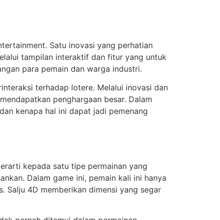
tertainment. Satu inovasi yang perhatian
alui tampilan interaktif dan fitur yang untuk
ngan para pemain dan warga industri.
teraksi terhadap lotere. Melalui inovasi dan
r mendapatkan penghargaan besar. Dalam
 dan kenapa hal ini dapat jadi pemenang
berarti kepada satu tipe permainan yang
kan. Dalam game ini, pemain kali ini hanya
s. Salju 4D memberikan dimensi yang segar