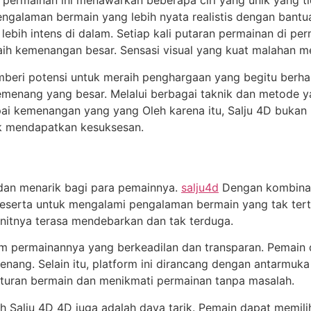
permainan ini menawarkan beberapa ciri yang unik yang t
engalaman bermain yang lebih nyata realistis dengan bant
bih intens di dalam. Setiap kali putaran permainan di per
ih kemenangan besar. Sensasi visual yang kuat malahan m
mberi potensi untuk meraih penghargaan yang begitu berhar
emenang yang besar. Melalui berbagai taknik dan metode y
 kemenangan yang yang Oleh karena itu, Salju 4D bukan 
uk mendapatkan kesuksesan.
dan menarik bagi para pemainnya.
salju4d
Dengan kombinasi
eserta untuk mengalami pengalaman bermain yang tak tert
nitnya terasa mendebarkan dan tak terduga.
tem permainannya yang berkeadilan dan transparan. Pemain
ang. Selain itu, platform ini dirancang dengan antarmuk
uran bermain dan menikmati permainan tanpa masalah.
 Salju 4D 4D juga adalah daya tarik. Pemain dapat memili