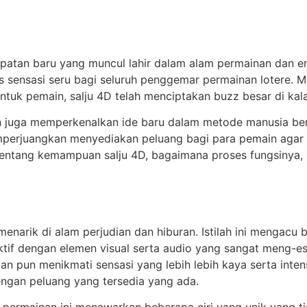
mpatan baru yang muncul lahir dalam alam permainan dan en
 sensasi seru bagi seluruh penggemar permainan lotere. Mel
k pemain, salju 4D telah menciptakan buzz besar di kala
 juga memperkenalkan ide baru dalam metode manusia berin
memperjuangkan menyediakan peluang bagi para pemain aga
m tentang kemampuan salju 4D, bagaimana proses fungsinya,
narik di alam perjudian dan hiburan. Istilah ini mengacu 
f dengan elemen visual serta audio yang sangat meng-esan
 pun menikmati sensasi yang lebih lebih kaya serta inten
engan peluang yang tersedia yang ada.