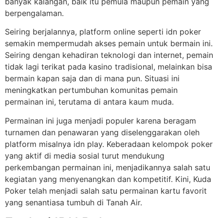
banyak kalangan, baik itu pemula maupun pemain yang
berpengalaman.
Seiring berjalannya, platform online seperti idn poker
semakin mempermudah akses pemain untuk bermain ini.
Seiring dengan kehadiran teknologi dan internet, pemain
tidak lagi terikat pada kasino tradisional, melainkan bisa
bermain kapan saja dan di mana pun. Situasi ini
meningkatkan pertumbuhan komunitas pemain
permainan ini, terutama di antara kaum muda.
Permainan ini juga menjadi populer karena beragam
turnamen dan penawaran yang diselenggarakan oleh
platform misalnya idn play. Keberadaan kelompok poker
yang aktif di media sosial turut mendukung
perkembangan permainan ini, menjadikannya salah satu
kegiatan yang menyenangkan dan kompetitif. Kini, Kuda
Poker telah menjadi salah satu permainan kartu favorit
yang senantiasa tumbuh di Tanah Air.