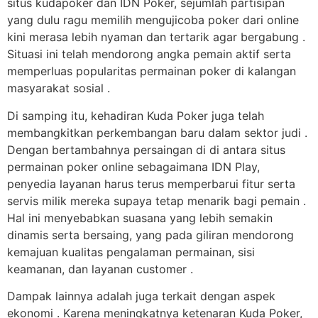
situs kudapoker dan IDN Poker, sejumlah partisipan
yang dulu ragu memilih mengujicoba poker dari online
kini merasa lebih nyaman dan tertarik agar bergabung .
Situasi ini telah mendorong angka pemain aktif serta
memperluas popularitas permainan poker di kalangan
masyarakat sosial .
Di samping itu, kehadiran Kuda Poker juga telah
membangkitkan perkembangan baru dalam sektor judi .
Dengan bertambahnya persaingan di di antara situs
permainan poker online sebagaimana IDN Play,
penyedia layanan harus terus memperbarui fitur serta
servis milik mereka supaya tetap menarik bagi pemain .
Hal ini menyebabkan suasana yang lebih semakin
dinamis serta bersaing, yang pada giliran mendorong
kemajuan kualitas pengalaman permainan, sisi
keamanan, dan layanan customer .
Dampak lainnya adalah juga terkait dengan aspek
ekonomi . Karena meningkatnya ketenaran Kuda Poker,