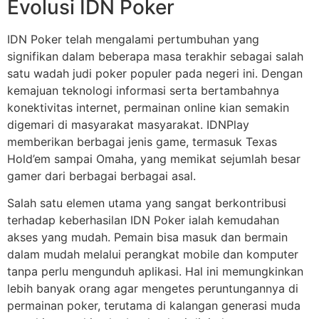
Evolusi IDN Poker
IDN Poker telah mengalami pertumbuhan yang
signifikan dalam beberapa masa terakhir sebagai salah
satu wadah judi poker populer pada negeri ini. Dengan
kemajuan teknologi informasi serta bertambahnya
konektivitas internet, permainan online kian semakin
digemari di masyarakat masyarakat. IDNPlay
memberikan berbagai jenis game, termasuk Texas
Hold’em sampai Omaha, yang memikat sejumlah besar
gamer dari berbagai berbagai asal.
Salah satu elemen utama yang sangat berkontribusi
terhadap keberhasilan IDN Poker ialah kemudahan
akses yang mudah. Pemain bisa masuk dan bermain
dalam mudah melalui perangkat mobile dan komputer
tanpa perlu mengunduh aplikasi. Hal ini memungkinkan
lebih banyak orang agar mengetes peruntungannya di
permainan poker, terutama di kalangan generasi muda