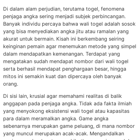
Di dalam alam perjudian, terutama togel, fenomena
penjaga angka sering menjadi subjek perbincangan.
Banyak individu percaya bahwa wali togel adalah sosok
yang bisa menyediakan angka jitu atau ramalan yang
akurat untuk bermain. Kisah ini berkembang seiring
keinginan pemain agar menemukan metode yang simpel
dalam mendapatkan kemenangan. Terdapat yang
mengatakan sudah mendapat nombor dari wali togel
serta berhasil mendapat penghargaan besar, hingga
mitos ini semakin kuat dan dipercaya oleh banyak
orang.
Di sisi lain, krusial agar memahami realitas di balik
anggapan pada penjaga angka. Tidak ada fakta ilmiah
yang menyokong eksistensi wali togel atau kapasitas
para dalam meramalkan angka. Game angka
sebenarnya merupakan game peluang, di mana nombor
yang muncul merupakan acak-acak. Mengandalkan