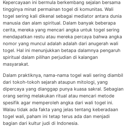
Kepercayaan ini bermula berkembang sejalan bersama
tingginya minat permainan togel di komunitas. Wali
togel sering kali dikenal sebagai mediator antara dunia
manusia dan alam spiritual. Dalam banyak beberapa
cerita, mereka yang mencari angka untuk togel sering
mendapatkan restu atau mereka percaya bahwa angka
nomor yang muncul adalah adalah dari anugerah wali
togel. Hal ini menunjukkan betapa dalamnya pengaruh
spiritual dalam pilihan perjudian di kalangan
masyarakat.
Dalam praktiknya, nama-nama togel wali sering diambil
dari tokoh-tokoh sejarah ataupun mitologi, yang
dipercaya yang dianggap punya kuasa sakral. Sebagian
orang sering melakukan ritual atau mencari metode
spesifik agar memperoleh angka dari wali togel ini.
Walau tidak ada fakta yang jelas tentang keberadaan
togel wali, paham ini tetap terus ada dan menjadi
bagian dari kultur judi di Indonesia.