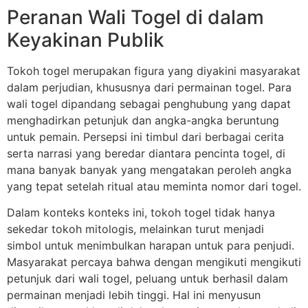
Peranan Wali Togel di dalam
Keyakinan Publik
Tokoh togel merupakan figura yang diyakini masyarakat
dalam perjudian, khususnya dari permainan togel. Para
wali togel dipandang sebagai penghubung yang dapat
menghadirkan petunjuk dan angka-angka beruntung
untuk pemain. Persepsi ini timbul dari berbagai cerita
serta narrasi yang beredar diantara pencinta togel, di
mana banyak banyak yang mengatakan peroleh angka
yang tepat setelah ritual atau meminta nomor dari togel.
Dalam konteks konteks ini, tokoh togel tidak hanya
sekedar tokoh mitologis, melainkan turut menjadi
simbol untuk menimbulkan harapan untuk para penjudi.
Masyarakat percaya bahwa dengan mengikuti mengikuti
petunjuk dari wali togel, peluang untuk berhasil dalam
permainan menjadi lebih tinggi. Hal ini menyusun