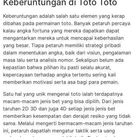
Keberuntungan di Toto Toto
Keberuntungan adalah salah satu elemen yang kerap
dibahas pada permainan toto. Banyak petaruh percaya
kalau angka fortuna yang mereka dapatkan dapat
mengantarkan mereka untuk mencapai keberhasilan
yang besar. Tiapa petaruh memiliki strategi pribadi
dalam menentukan angka, baik dari visiun, pengalaman
masa lalu serta analisis nomor. Sekalipun belum ada
kepastian bahwa pilihan itu pasti selalu akurat,
kepercayaan terhadap angka tertentu sering kali
memberikan motivasi serta asa bagi para pemain.
Satu hal yang unik mengenai toto ialah terdapatnya
macam-macam jenis bet yang bisa dipilih. Dari jenis
taruhan 2D 3D dan juga 4D setiap jenis jenis bet
memberikan kesempatan dan derajat resiko yang tidak
sama. Melalui mengerti bermacam-macam jenis taruhan
ini, petaruh dapatlah mengatur taktik serta uang