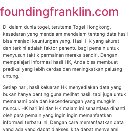
Skip
foundingfranklin.com
to
content
Di dalam dunia togel, terutama Togel Hongkong,
kesadaran yang mendalam mendalam tentang data hasil
bisa menjadi keuntungan yang. Hasil HK yang akurat
dan terkini adalah faktor penentu bagi pemain untuk
menyusun taktik permainan mereka sendiri. Dengan
mempelajari informasi hasil HK, Anda bisa membuat
prediksi yang lebih cerdas dan meningkatkan peluang
untung.
Setiap hari, hasil keluaran HK menyediakan data yang
bukan hanya penting guna melihat hasil, tapi juga untuk
memahami pola dan kecenderungan yang mungkin
muncul. HK hari ini dan HK malam ini senantiasa dinanti
oleh para pemain yang ingin ingin memanfaatkan
informasi terbaru ini. Dengan cara memanfaatkan data
yang ada yang dapat diakses, kita dapat menyelami