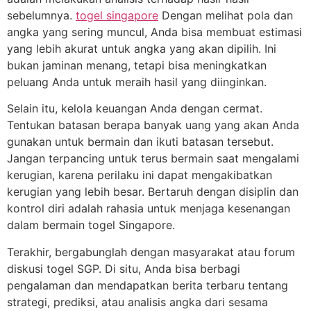
sebelumnya.
togel singapore
Dengan melihat pola dan
angka yang sering muncul, Anda bisa membuat estimasi
yang lebih akurat untuk angka yang akan dipilih. Ini
bukan jaminan menang, tetapi bisa meningkatkan
peluang Anda untuk meraih hasil yang diinginkan.
Selain itu, kelola keuangan Anda dengan cermat.
Tentukan batasan berapa banyak uang yang akan Anda
gunakan untuk bermain dan ikuti batasan tersebut.
Jangan terpancing untuk terus bermain saat mengalami
kerugian, karena perilaku ini dapat mengakibatkan
kerugian yang lebih besar. Bertaruh dengan disiplin dan
kontrol diri adalah rahasia untuk menjaga kesenangan
dalam bermain togel Singapore.
Terakhir, bergabunglah dengan masyarakat atau forum
diskusi togel SGP. Di situ, Anda bisa berbagi
pengalaman dan mendapatkan berita terbaru tentang
strategi, prediksi, atau analisis angka dari sesama