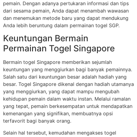
pemain. Dengan adanya pertukaran informasi dan tips
dari sesama pemain, Anda dapat menambah wawasan
dan menemukan metode baru yang dapat mendukung
Anda lebih beruntung dalam permainan togel SGP.
Keuntungan Bermain
Permainan Togel Singapore
Bermain togel Singapore memberikan sejumlah
keuntungan yang menggiurkan bagi banyak pemainnya.
Salah satu dari keuntungan besar adalah hadiah yang
besar. Togel Singapore dikenal dengan hadiah utamanya
yang menggiurkan, yang dapat mampu mengubah
kehidupan pemain dalam waktu instan. Melalui ramalan
yang tepat, pemain berkesempatan untuk mendapatkan
kemenangan yang signifikan, membuatnya opsi
terfavorit bagi banyak orang.
Selain hal tersebut, kemudahan mengakses togel