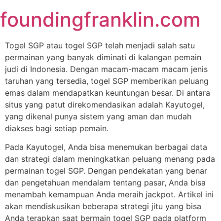
Skip
foundingfranklin.com
to
content
Togel SGP atau togel SGP telah menjadi salah satu
permainan yang banyak diminati di kalangan pemain
judi di Indonesia. Dengan macam-macam macam jenis
taruhan yang tersedia, togel SGP memberikan peluang
emas dalam mendapatkan keuntungan besar. Di antara
situs yang patut direkomendasikan adalah Kayutogel,
yang dikenal punya sistem yang aman dan mudah
diakses bagi setiap pemain.
Pada Kayutogel, Anda bisa menemukan berbagai data
dan strategi dalam meningkatkan peluang menang pada
permainan togel SGP. Dengan pendekatan yang benar
dan pengetahuan mendalam tentang pasar, Anda bisa
menambah kemampuan Anda meraih jackpot. Artikel ini
akan mendiskusikan beberapa strategi jitu yang bisa
Anda terapkan saat bermain togel SGP pada platform