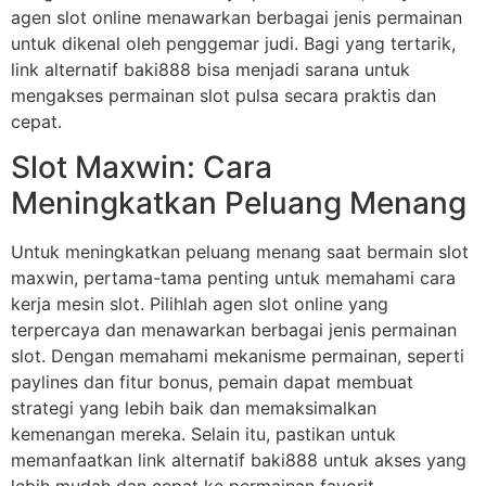
agen slot online menawarkan berbagai jenis permainan
untuk dikenal oleh penggemar judi. Bagi yang tertarik,
link alternatif baki888 bisa menjadi sarana untuk
mengakses permainan slot pulsa secara praktis dan
cepat.
Slot Maxwin: Cara
Meningkatkan Peluang Menang
Untuk meningkatkan peluang menang saat bermain slot
maxwin, pertama-tama penting untuk memahami cara
kerja mesin slot. Pilihlah agen slot online yang
terpercaya dan menawarkan berbagai jenis permainan
slot. Dengan memahami mekanisme permainan, seperti
paylines dan fitur bonus, pemain dapat membuat
strategi yang lebih baik dan memaksimalkan
kemenangan mereka. Selain itu, pastikan untuk
memanfaatkan link alternatif baki888 untuk akses yang
lebih mudah dan cepat ke permainan favorit.