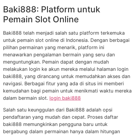
Baki888: Platform untuk
Pemain Slot Online
Baki888 telah menjadi salah satu platform terkemuka
untuk pemain slot online di Indonesia. Dengan berbagai
pilihan permainan yang menarik, platform ini
menawarkan pengalaman bermain yang seru dan
menguntungkan. Pemain dapat dengan mudah
melakukan login ke akun mereka melalui halaman login
baki888, yang dirancang untuk memudahkan akses dan
navigasi. Berbagai fitur yang ada di situs ini memberi
kemudahan bagi pemain untuk menikmati waktu mereka
dalam bermain slot.
login baki888
Salah satu keunggulan dari Baki888 adalah opsi
pendaftaran yang mudah dan cepat. Proses daftar
baki888 memungkinkan pengguna baru untuk
bergabung dalam permainan hanya dalam hitungan