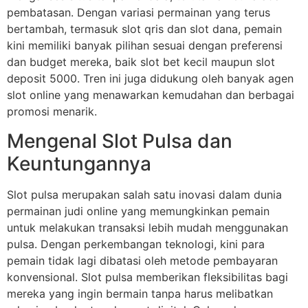
pembatasan. Dengan variasi permainan yang terus
bertambah, termasuk slot qris dan slot dana, pemain
kini memiliki banyak pilihan sesuai dengan preferensi
dan budget mereka, baik slot bet kecil maupun slot
deposit 5000. Tren ini juga didukung oleh banyak agen
slot online yang menawarkan kemudahan dan berbagai
promosi menarik.
Mengenal Slot Pulsa dan
Keuntungannya
Slot pulsa merupakan salah satu inovasi dalam dunia
permainan judi online yang memungkinkan pemain
untuk melakukan transaksi lebih mudah menggunakan
pulsa. Dengan perkembangan teknologi, kini para
pemain tidak lagi dibatasi oleh metode pembayaran
konvensional. Slot pulsa memberikan fleksibilitas bagi
mereka yang ingin bermain tanpa harus melibatkan