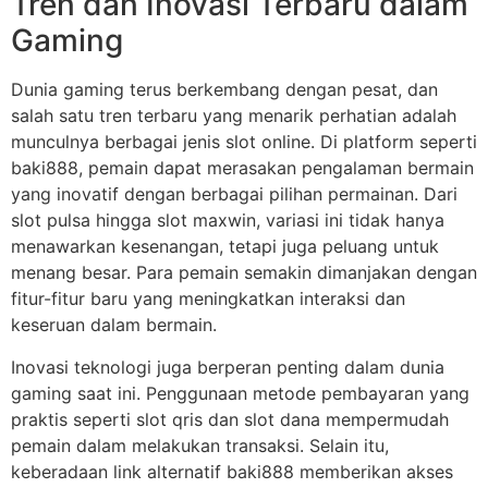
Tren dan Inovasi Terbaru dalam
Gaming
Dunia gaming terus berkembang dengan pesat, dan
salah satu tren terbaru yang menarik perhatian adalah
munculnya berbagai jenis slot online. Di platform seperti
baki888, pemain dapat merasakan pengalaman bermain
yang inovatif dengan berbagai pilihan permainan. Dari
slot pulsa hingga slot maxwin, variasi ini tidak hanya
menawarkan kesenangan, tetapi juga peluang untuk
menang besar. Para pemain semakin dimanjakan dengan
fitur-fitur baru yang meningkatkan interaksi dan
keseruan dalam bermain.
Inovasi teknologi juga berperan penting dalam dunia
gaming saat ini. Penggunaan metode pembayaran yang
praktis seperti slot qris dan slot dana mempermudah
pemain dalam melakukan transaksi. Selain itu,
keberadaan link alternatif baki888 memberikan akses