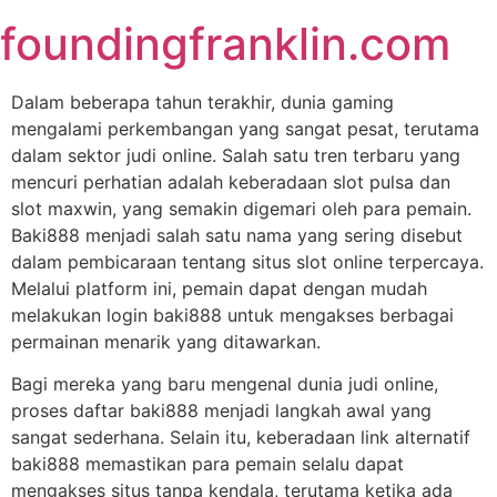
Skip
foundingfranklin.com
to
content
Dalam beberapa tahun terakhir, dunia gaming
mengalami perkembangan yang sangat pesat, terutama
dalam sektor judi online. Salah satu tren terbaru yang
mencuri perhatian adalah keberadaan slot pulsa dan
slot maxwin, yang semakin digemari oleh para pemain.
Baki888 menjadi salah satu nama yang sering disebut
dalam pembicaraan tentang situs slot online terpercaya.
Melalui platform ini, pemain dapat dengan mudah
melakukan login baki888 untuk mengakses berbagai
permainan menarik yang ditawarkan.
Bagi mereka yang baru mengenal dunia judi online,
proses daftar baki888 menjadi langkah awal yang
sangat sederhana. Selain itu, keberadaan link alternatif
baki888 memastikan para pemain selalu dapat
mengakses situs tanpa kendala, terutama ketika ada