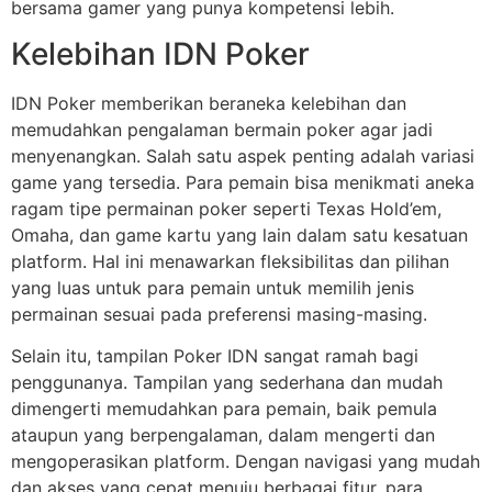
bersama gamer yang punya kompetensi lebih.
Kelebihan IDN Poker
IDN Poker memberikan beraneka kelebihan dan
memudahkan pengalaman bermain poker agar jadi
menyenangkan. Salah satu aspek penting adalah variasi
game yang tersedia. Para pemain bisa menikmati aneka
ragam tipe permainan poker seperti Texas Hold’em,
Omaha, dan game kartu yang lain dalam satu kesatuan
platform. Hal ini menawarkan fleksibilitas dan pilihan
yang luas untuk para pemain untuk memilih jenis
permainan sesuai pada preferensi masing-masing.
Selain itu, tampilan Poker IDN sangat ramah bagi
penggunanya. Tampilan yang sederhana dan mudah
dimengerti memudahkan para pemain, baik pemula
ataupun yang berpengalaman, dalam mengerti dan
mengoperasikan platform. Dengan navigasi yang mudah
dan akses yang cepat menuju berbagai fitur, para