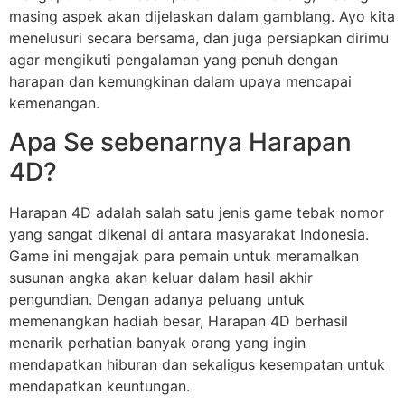
masing aspek akan dijelaskan dalam gamblang. Ayo kita
menelusuri secara bersama, dan juga persiapkan dirimu
agar mengikuti pengalaman yang penuh dengan
harapan dan kemungkinan dalam upaya mencapai
kemenangan.
Apa Se sebenarnya Harapan
4D?
Harapan 4D adalah salah satu jenis game tebak nomor
yang sangat dikenal di antara masyarakat Indonesia.
Game ini mengajak para pemain untuk meramalkan
susunan angka akan keluar dalam hasil akhir
pengundian. Dengan adanya peluang untuk
memenangkan hadiah besar, Harapan 4D berhasil
menarik perhatian banyak orang yang ingin
mendapatkan hiburan dan sekaligus kesempatan untuk
mendapatkan keuntungan.