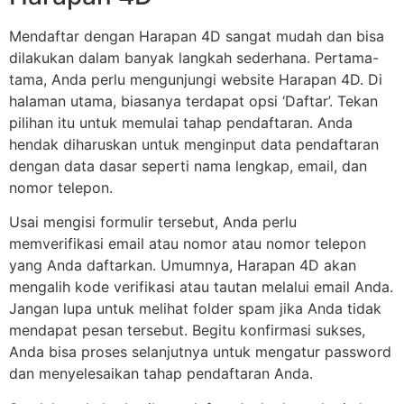
Mendaftar dengan Harapan 4D sangat mudah dan bisa
dilakukan dalam banyak langkah sederhana. Pertama-
tama, Anda perlu mengunjungi website Harapan 4D. Di
halaman utama, biasanya terdapat opsi ‘Daftar’. Tekan
pilihan itu untuk memulai tahap pendaftaran. Anda
hendak diharuskan untuk menginput data pendaftaran
dengan data dasar seperti nama lengkap, email, dan
nomor telepon.
Usai mengisi formulir tersebut, Anda perlu
memverifikasi email atau nomor atau nomor telepon
yang Anda daftarkan. Umumnya, Harapan 4D akan
mengalih kode verifikasi atau tautan melalui email Anda.
Jangan lupa untuk melihat folder spam jika Anda tidak
mendapat pesan tersebut. Begitu konfirmasi sukses,
Anda bisa proses selanjutnya untuk mengatur password
dan menyelesaikan tahap pendaftaran Anda.