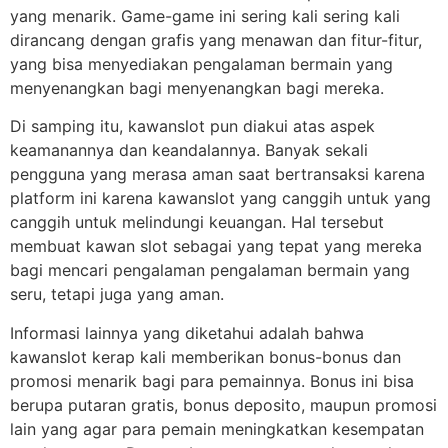
yang menarik. Game-game ini sering kali sering kali
dirancang dengan grafis yang menawan dan fitur-fitur,
yang bisa menyediakan pengalaman bermain yang
menyenangkan bagi menyenangkan bagi mereka.
Di samping itu, kawanslot pun diakui atas aspek
keamanannya dan keandalannya. Banyak sekali
pengguna yang merasa aman saat bertransaksi karena
platform ini karena kawanslot yang canggih untuk yang
canggih untuk melindungi keuangan. Hal tersebut
membuat kawan slot sebagai yang tepat yang mereka
bagi mencari pengalaman pengalaman bermain yang
seru, tetapi juga yang aman.
Informasi lainnya yang diketahui adalah bahwa
kawanslot kerap kali memberikan bonus-bonus dan
promosi menarik bagi para pemainnya. Bonus ini bisa
berupa putaran gratis, bonus deposito, maupun promosi
lain yang agar para pemain meningkatkan kesempatan