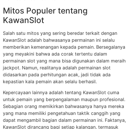
Mitos Populer tentang
KawanSlot
Salah satu mitos yang sering beredar terkait dengan
KawanSlot adalah bahwasanya permainan ini selalu
memberikan kemenangan kepada pemain. Bersegalanya
yang meyakini bahwa ada corak tertentu dalam
permainan slot yang mana bisa digunakan dalam meraih
jackpot. Namun, realitanya adalah permainan slot
didasarkan pada perhitungan acak, jadi tidak ada
kepastian kala pemain akan selalu berhasil.
Kepercayaan lainnya adalah tentang KawanSlot cuma
untuk pemain yang berpengalaman maupun profesional.
Sebagian orang memikirkan bahwasanya hanya mereka
yang mana memiliki pengetahuan taktik canggih yang
dapat mengambil bagian dalam permainan ini. Faktanya,
KawanSlot dirancang bagi setiap kalangan, termasuk