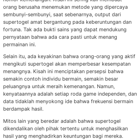
orang berusaha menemukan metode yang dipercaya
sembunyi-sembunyi, saat sebenarnya, output dari
supertogel amat bergantung pada keberuntungan dan
fortuna. Tak ada bukti sains yang dapat mendukung
pernyataan bahwa ada cara pasti untuk menang
permainan ini.
Selain itu, ada keyakinan bahwa orang-orang yang aktif
mengikuti supertogel akan memperbesar kesempatan
menangnya. Kisah ini menciptakan persepsi bahwa
semakin contoh individu bermain, semakin besar
peluangnya untuk meraih kemenangan. Namun,
kenyataannya adalah setiap roda game independen, dan
data tidaklah menyokong ide bahwa frekuensi bermain
berdampak hasil.
Mitos lain yang beredar adalah bahwa supertogel
dikendalikan oleh pihak tertentu untuk menghasilkan
hasil yang menghadirkan keuntungan bagi mereka.