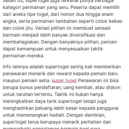
Selain itu, supertogel juga terkenal punya berbagai
kategori permainan yang seru. Peserta dapat memilih
dari aneka tipe togel, dari nomor dua hingga enam
angka, serta permainan tambahan seperti colok bebas
dan colok jitu. Variasi pilihan ini membuat sensasi
bermain menjadi lebih banyak diversifikasi dan
membahagiakan. Dengan banyaknya pilihan, pemain
dapat kemampuan untuk menyesuaikan taktik
permainan mereka.
Info lainnya adalah supertogel sering kali memberikan
penawaran menarik dan reward kepada pemain baru
maupun pemain setia.
super togel
Penawaran ini bisa
berupa bonus pendaftaran, uang kembali, atau diskon
untuk taruhan tertentu. Taktik ini bukan hanya
meningkatkan daya tarik supertogel tetapi juga
menghadirkan peluang lebih besar kepada pengguna
untuk memenangkan hadiah. Dengan demikian,
supertogel terus berupaya menarik perhatian dan
memperbaiki pengalaman bermain bagi para