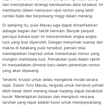
dan menciptakan strategi berdasarkan data tersebut. Ini
membantu dalam menyusun opsi nomor yang lebih
cerdas bijak dan berpeluang tinggi dalam menang.
Di samping itu, puisi Macau juga dapat dimanfaatkan
sebagai bagian dari taktik bermain. Banyak penjudi
percaya bahwa syair ini mencerminkan angka-angka
luck yang bisa diperoleh. Dengan menyimak nuansa dan
makna di belakang puisi tersebut, pemain bisa
mendapatkan inspirasi untuk menentukan nomor yang
mungkin membawa luck. Pemakaian puisi dalam taktik
ini menyediakan dimensi baru dalam penentuan nomor
yang akan dipasang.
Terakhir, krusial untuk selalu mengelola modal secara
bijak. Dalam Toto Macau, tergoda untuk bertaruh jumlah
lebih besar demi menang besar kadang dapat berakibat
buruk. Menetapkan batasan dan mengikuti rencana
taruhan yang tepat adalah kunci untuk memperpanjang