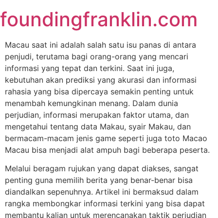
Skip
foundingfranklin.com
to
content
Macau saat ini adalah salah satu isu panas di antara
penjudi, terutama bagi orang-orang yang mencari
informasi yang tepat dan terkini. Saat ini juga,
kebutuhan akan prediksi yang akurasi dan informasi
rahasia yang bisa dipercaya semakin penting untuk
menambah kemungkinan menang. Dalam dunia
perjudian, informasi merupakan faktor utama, dan
mengetahui tentang data Makau, syair Makau, dan
bermacam-macam jenis game seperti juga toto Macao
Macau bisa menjadi alat ampuh bagi beberapa peserta.
Melalui beragam rujukan yang dapat diakses, sangat
penting guna memilih berita yang benar-benar bisa
diandalkan sepenuhnya. Artikel ini bermaksud dalam
rangka membongkar informasi terkini yang bisa dapat
membantu kalian untuk merencanakan taktik perjudian