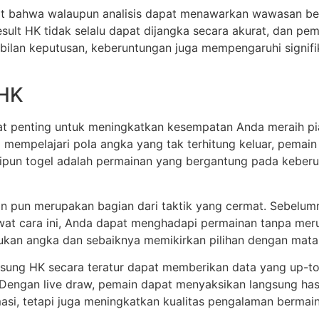
gat bahwa walaupun analisis dapat menawarkan wawasan be
sult HK tidak selalu dapat dijangka secara akurat, dan pem
an keputusan, keberuntungan juga mempengaruhi signifik
 HK
t penting untuk meningkatkan kesempatan Anda meraih pial
ui mempelajari pola angka yang tak terhitung keluar, pema
ipun togel adalah permainan yang bergantung pada keber
an pun merupakan bagian dari taktik yang cermat. Sebelum
ewat cara ini, Anda dapat menghadapi permainan tanpa meru
ukan angka dan sebaiknya memikirkan pilihan dengan mata
sung HK secara teratur dapat memberikan data yang up-
Dengan live draw, pemain dapat menyaksikan langsung hasi
asi, tetapi juga meningkatkan kualitas pengalaman bermain