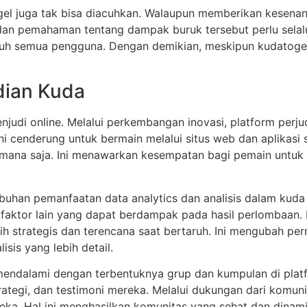
el juga tak bisa diacuhkan. Walaupun memberikan kesenang
kan dan pemahaman tentang dampak buruk tersebut perlu sel
uruh semua pengguna. Dengan demikian, meskipun kudatoge
dian Kuda
njudi online. Melalui perkembangan inovasi, platform perju
ni cenderung untuk bermain melalui situs web dan aplikas
 mana saja. Ini menawarkan kesempatan bagi pemain untuk b
buhan pemanfaatan data analytics dan analisis dalam kuda 
faktor lain yang dapat berdampak pada hasil perlombaan. M
h strategis dan terencana saat bertaruh. Ini mengubah pe
isis yang lebih detail.
mendalami dengan terbentuknya grup dan kumpulan di platf
tegi, dan testimoni mereka. Melalui dukungan dari komuni
a. Hal ini menghasilkan komunitas yang sehat dan dinamis