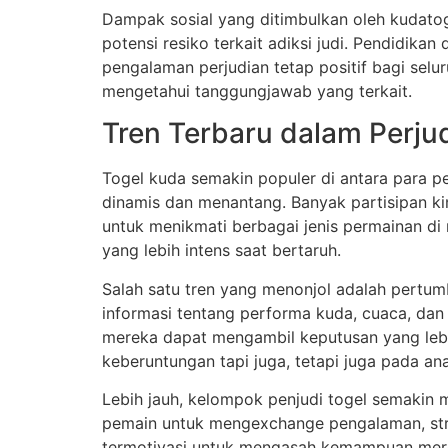
Dampak sosial yang ditimbulkan oleh kudatog
potensi resiko terkait adiksi judi. Pendidi
pengalaman perjudian tetap positif bagi sel
mengetahui tanggungjawab yang terkait.
Tren Terbaru dalam Perju
Togel kuda semakin populer di antara para pe
dinamis dan menantang. Banyak partisipan ki
untuk menikmati berbagai jenis permainan di
yang lebih intens saat bertaruh.
Salah satu tren yang menonjol adalah pertum
informasi tentang performa kuda, cuaca, dan 
mereka dapat mengambil keputusan yang lebi
keberuntungan tapi juga, tetapi juga pada anal
Lebih jauh, kelompok penjudi togel semakin 
pemain untuk mengexchange pengalaman, stra
termotivasi untuk mengasah kemampuan merek