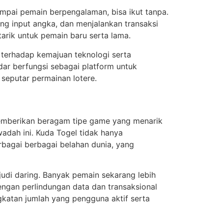
ampai pemain berpengalaman, bisa ikut tanpa.
ng input angka, dan menjalankan transaksi
arik untuk pemain baru serta lama.
i terhadap kemajuan teknologi serta
ar berfungsi sebagai platform untuk
seputar permainan lotere.
memberikan beragam tipe game yang menarik
 wadah ini. Kuda Togel tidak hanya
erbagai berbagai belahan dunia, yang
udi daring. Banyak pemain sekarang lebih
engan perlindungan data dan transaksional
ngkatan jumlah yang pengguna aktif serta