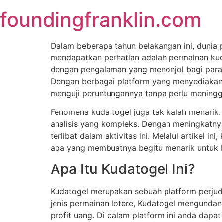
Skip
foundingfranklin.com
to
content
Dalam beberapa tahun belakangan ini, dunia 
mendapatkan perhatian adalah permainan kuda
dengan pengalaman yang menonjol bagi para 
Dengan berbagai platform yang menyediakan
menguji peruntungannya tanpa perlu meningg
Fenomena kuda togel juga tak kalah menarik. 
analisis yang kompleks. Dengan meningkatny
terlibat dalam aktivitas ini. Melalui artike
apa yang membuatnya begitu menarik untuk 
Apa Itu Kudatogel Ini?
Kudatogel merupakan sebuah platform perjud
jenis permainan lotere, Kudatogel mengund
profit uang. Di dalam platform ini anda dapa