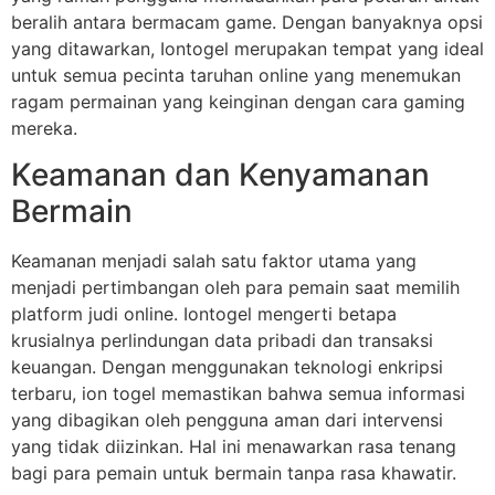
beralih antara bermacam game. Dengan banyaknya opsi
yang ditawarkan, Iontogel merupakan tempat yang ideal
untuk semua pecinta taruhan online yang menemukan
ragam permainan yang keinginan dengan cara gaming
mereka.
Keamanan dan Kenyamanan
Bermain
Keamanan menjadi salah satu faktor utama yang
menjadi pertimbangan oleh para pemain saat memilih
platform judi online. Iontogel mengerti betapa
krusialnya perlindungan data pribadi dan transaksi
keuangan. Dengan menggunakan teknologi enkripsi
terbaru, ion togel memastikan bahwa semua informasi
yang dibagikan oleh pengguna aman dari intervensi
yang tidak diizinkan. Hal ini menawarkan rasa tenang
bagi para pemain untuk bermain tanpa rasa khawatir.