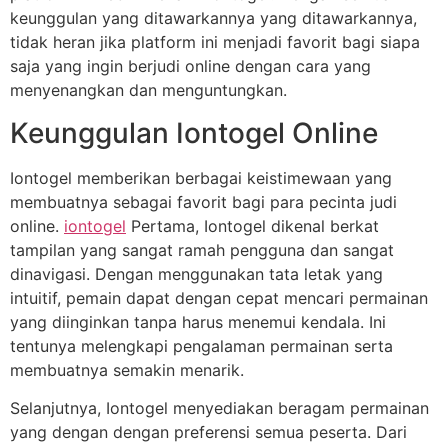
keunggulan yang ditawarkannya yang ditawarkannya,
tidak heran jika platform ini menjadi favorit bagi siapa
saja yang ingin berjudi online dengan cara yang
menyenangkan dan menguntungkan.
Keunggulan Iontogel Online
Iontogel memberikan berbagai keistimewaan yang
membuatnya sebagai favorit bagi para pecinta judi
online.
iontogel
Pertama, Iontogel dikenal berkat
tampilan yang sangat ramah pengguna dan sangat
dinavigasi. Dengan menggunakan tata letak yang
intuitif, pemain dapat dengan cepat mencari permainan
yang diinginkan tanpa harus menemui kendala. Ini
tentunya melengkapi pengalaman permainan serta
membuatnya semakin menarik.
Selanjutnya, Iontogel menyediakan beragam permainan
yang dengan dengan preferensi semua peserta. Dari