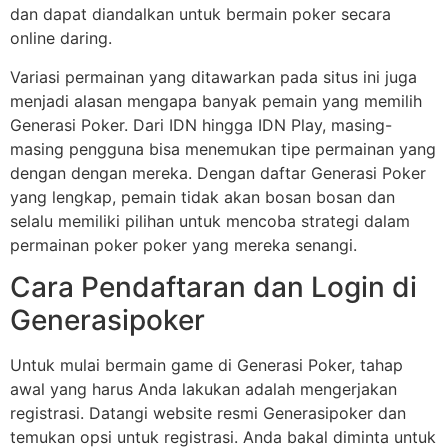
dan dapat diandalkan untuk bermain poker secara
online daring.
Variasi permainan yang ditawarkan pada situs ini juga
menjadi alasan mengapa banyak pemain yang memilih
Generasi Poker. Dari IDN hingga IDN Play, masing-
masing pengguna bisa menemukan tipe permainan yang
dengan dengan mereka. Dengan daftar Generasi Poker
yang lengkap, pemain tidak akan bosan bosan dan
selalu memiliki pilihan untuk mencoba strategi dalam
permainan poker poker yang mereka senangi.
Cara Pendaftaran dan Login di
Generasipoker
Untuk mulai bermain game di Generasi Poker, tahap
awal yang harus Anda lakukan adalah mengerjakan
registrasi. Datangi website resmi Generasipoker dan
temukan opsi untuk registrasi. Anda bakal diminta untuk