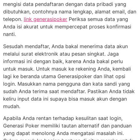
mengisi data pendaftaran dengan data pribadi yang
dibutuhkan, contohnya nama lengkap, alamat email, dan
telepon.
link generasipoker
Periksa semua data yang
Anda isi akurat untuk mempercepat proses konfirmasi
nanti.
Sesudah mendaftar, Anda bakal menerima data akun
melalui surat elektronik atau pesan singkat. Jaga
informasi ini dengan baik, karena Anda bakal perlu
untuk masuk. Untuk masuk ke rekening Anda, kembali
lagi ke beranda utama Generasipoker dan lihat opsi
login. Masukkan nama pengguna dan kata sandi yang
sudah Anda terima saat mendaftar. Pastikan Anda tidak
keliru input data ini supaya bisa masuk akun dengan
mudah.
Apabila Anda rentan terhadap kesulitan saat login,
Generasi Poker memiliki tautan alternatif dan panduan
yang dapat menolong Anda mengatasi masalah ini.