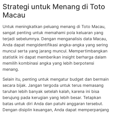
Strategi untuk Menang di Toto
Macau
Untuk meningkatkan peluang menang di Toto Macau,
sangat penting untuk memahami pola keluaran yang
terjadi sebelumnya. Dengan menganalisis data Macau,
Anda dapat mengidentifikasi angka-angka yang sering
muncul serta yang jarang muncul. Mempertimbangkan
statistik ini dapat memberikan insight berharga dalam
memilih kombinasi angka yang lebih berpotensi
menang.
Selain itu, penting untuk mengatur budget dan bermain
secara bijak. Jangan tergoda untuk terus memasang
taruhan lebih banyak setelah kalah, karena ini bisa
berujung pada kerugian yang lebih besar. Tetapkan
batas untuk diri Anda dan patuhi anggaran tersebut.
Dengan disiplin keuangan, Anda dapat memperpanjang