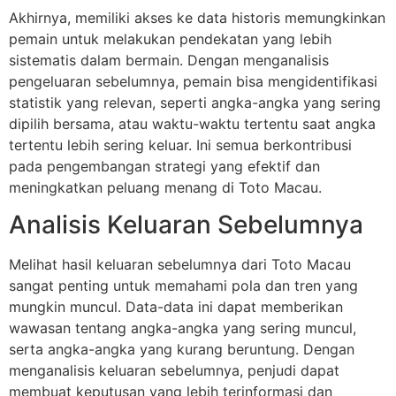
Akhirnya, memiliki akses ke data historis memungkinkan
pemain untuk melakukan pendekatan yang lebih
sistematis dalam bermain. Dengan menganalisis
pengeluaran sebelumnya, pemain bisa mengidentifikasi
statistik yang relevan, seperti angka-angka yang sering
dipilih bersama, atau waktu-waktu tertentu saat angka
tertentu lebih sering keluar. Ini semua berkontribusi
pada pengembangan strategi yang efektif dan
meningkatkan peluang menang di Toto Macau.
Analisis Keluaran Sebelumnya
Melihat hasil keluaran sebelumnya dari Toto Macau
sangat penting untuk memahami pola dan tren yang
mungkin muncul. Data-data ini dapat memberikan
wawasan tentang angka-angka yang sering muncul,
serta angka-angka yang kurang beruntung. Dengan
menganalisis keluaran sebelumnya, penjudi dapat
membuat keputusan yang lebih terinformasi dan