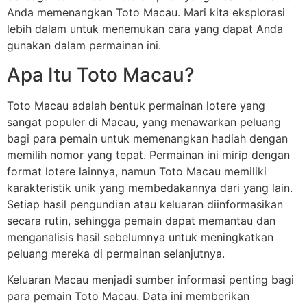
Anda memenangkan Toto Macau. Mari kita eksplorasi
lebih dalam untuk menemukan cara yang dapat Anda
gunakan dalam permainan ini.
Apa Itu Toto Macau?
Toto Macau adalah bentuk permainan lotere yang
sangat populer di Macau, yang menawarkan peluang
bagi para pemain untuk memenangkan hadiah dengan
memilih nomor yang tepat. Permainan ini mirip dengan
format lotere lainnya, namun Toto Macau memiliki
karakteristik unik yang membedakannya dari yang lain.
Setiap hasil pengundian atau keluaran diinformasikan
secara rutin, sehingga pemain dapat memantau dan
menganalisis hasil sebelumnya untuk meningkatkan
peluang mereka di permainan selanjutnya.
Keluaran Macau menjadi sumber informasi penting bagi
para pemain Toto Macau. Data ini memberikan