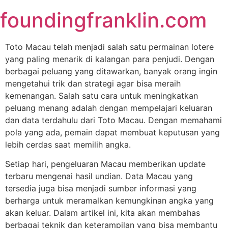
Skip
foundingfranklin.com
to
content
Toto Macau telah menjadi salah satu permainan lotere
yang paling menarik di kalangan para penjudi. Dengan
berbagai peluang yang ditawarkan, banyak orang ingin
mengetahui trik dan strategi agar bisa meraih
kemenangan. Salah satu cara untuk meningkatkan
peluang menang adalah dengan mempelajari keluaran
dan data terdahulu dari Toto Macau. Dengan memahami
pola yang ada, pemain dapat membuat keputusan yang
lebih cerdas saat memilih angka.
Setiap hari, pengeluaran Macau memberikan update
terbaru mengenai hasil undian. Data Macau yang
tersedia juga bisa menjadi sumber informasi yang
berharga untuk meramalkan kemungkinan angka yang
akan keluar. Dalam artikel ini, kita akan membahas
berbagai teknik dan keterampilan yang bisa membantu