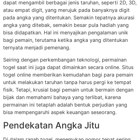
dapat mengambil berbagai jenis taruhan, seperti 2D, 3D,
atau empat digit, yang merujuk pada banyaknya digit
pada angka yang ditentukan. Semakin tepatnya akurasi
angka yang ditebak, semakin besar pula hadiah yang
bisa didapatkan. Hal ini menyajikan pengalaman unik
bagi pemain, terutama ketika angka yang ditentukan
ternyata menjadi pemenang.
Seiring dengan perkembangan teknologi, permainan
togel saat ini juga dapat dimainkan secara online. Situs
togel online memberikan kemudahan bagi para pemain
untuk melakukan taruhan tanpa harus pergi ke tempat
fisik. Tetapi, krusial bagi pemain untuk bermain dengan
bijak dan memahami bahaya yang terlibat, karena
permainan ini tetaplah adalah bentuk perjudian yang
bisa mempengaruhi aspek keuangan seseorang.
Pendekatan Angka Jitu
Di dalam ranah togel, menemukan nomor tepat sering