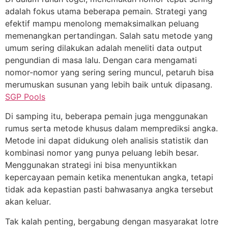
adalah fokus utama beberapa pemain. Strategi yang
efektif mampu menolong memaksimalkan peluang
memenangkan pertandingan. Salah satu metode yang
umum sering dilakukan adalah meneliti data output
pengundian di masa lalu. Dengan cara mengamati
nomor-nomor yang sering sering muncul, petaruh bisa
merumuskan susunan yang lebih baik untuk dipasang.
SGP Pools
Di samping itu, beberapa pemain juga menggunakan
rumus serta metode khusus dalam memprediksi angka.
Metode ini dapat didukung oleh analisis statistik dan
kombinasi nomor yang punya peluang lebih besar.
Menggunakan strategi ini bisa menyuntikkan
kepercayaan pemain ketika menentukan angka, tetapi
tidak ada kepastian pasti bahwasanya angka tersebut
akan keluar.
Tak kalah penting, bergabung dengan masyarakat lotre