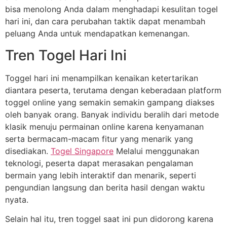
bisa menolong Anda dalam menghadapi kesulitan togel
hari ini, dan cara perubahan taktik dapat menambah
peluang Anda untuk mendapatkan kemenangan.
Tren Togel Hari Ini
Toggel hari ini menampilkan kenaikan ketertarikan
diantara peserta, terutama dengan keberadaan platform
toggel online yang semakin semakin gampang diakses
oleh banyak orang. Banyak individu beralih dari metode
klasik menuju permainan online karena kenyamanan
serta bermacam-macam fitur yang menarik yang
disediakan.
Togel Singapore
Melalui menggunakan
teknologi, peserta dapat merasakan pengalaman
bermain yang lebih interaktif dan menarik, seperti
pengundian langsung dan berita hasil dengan waktu
nyata.
Selain hal itu, tren toggel saat ini pun didorong karena