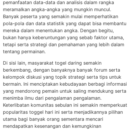
pemanfaatan data-data dan analisis dalam rangka
meramalkan angka-angka yang mungkin muncul.
Banyak peserta yang semakin mulai memperhatikan
pola-pola dan data statistik yang dapat bisa membantu
mereka dalam menentukan angka. Dengan begitu,
bukan hanya keberuntungan yang sebab faktor utama,
tetapi serta strategi dan pemahaman yang lebih dalam
tentang permainan.
Di sisi lain, masyarakat togel daring semakin
berkembang, dengan banyaknya banyak forum serta
kelompok diskusi yang topik strategi serta tips untuk
bermain. Ini menciptakan kebudayaan berbagi informasi
yang mendorong pemain untuk saling mendukung serta
menimba ilmu dari pengalaman pengalaman.
Keterlibatan komunitas sebulan ini semakin memperkuat
popularitas toggel hari ini serta menjadikannya pilihan
utama bagi banyak orang sementara mencari
mendapatkan kesenangan dan kemungkinan