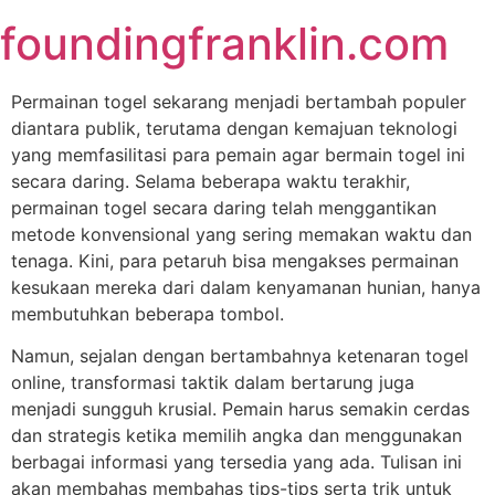
Skip
foundingfranklin.com
to
content
Permainan togel sekarang menjadi bertambah populer
diantara publik, terutama dengan kemajuan teknologi
yang memfasilitasi para pemain agar bermain togel ini
secara daring. Selama beberapa waktu terakhir,
permainan togel secara daring telah menggantikan
metode konvensional yang sering memakan waktu dan
tenaga. Kini, para petaruh bisa mengakses permainan
kesukaan mereka dari dalam kenyamanan hunian, hanya
membutuhkan beberapa tombol.
Namun, sejalan dengan bertambahnya ketenaran togel
online, transformasi taktik dalam bertarung juga
menjadi sungguh krusial. Pemain harus semakin cerdas
dan strategis ketika memilih angka dan menggunakan
berbagai informasi yang tersedia yang ada. Tulisan ini
akan membahas membahas tips-tips serta trik untuk