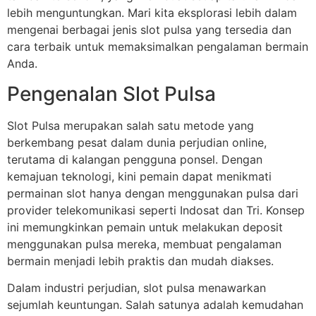
lebih menguntungkan. Mari kita eksplorasi lebih dalam
mengenai berbagai jenis slot pulsa yang tersedia dan
cara terbaik untuk memaksimalkan pengalaman bermain
Anda.
Pengenalan Slot Pulsa
Slot Pulsa merupakan salah satu metode yang
berkembang pesat dalam dunia perjudian online,
terutama di kalangan pengguna ponsel. Dengan
kemajuan teknologi, kini pemain dapat menikmati
permainan slot hanya dengan menggunakan pulsa dari
provider telekomunikasi seperti Indosat dan Tri. Konsep
ini memungkinkan pemain untuk melakukan deposit
menggunakan pulsa mereka, membuat pengalaman
bermain menjadi lebih praktis dan mudah diakses.
Dalam industri perjudian, slot pulsa menawarkan
sejumlah keuntungan. Salah satunya adalah kemudahan