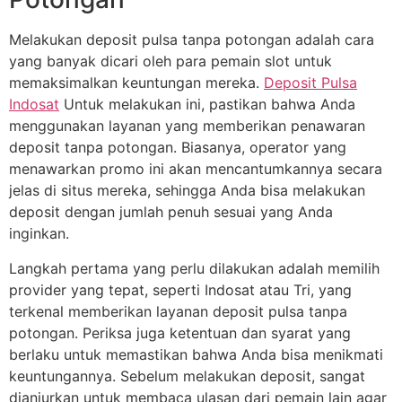
Melakukan deposit pulsa tanpa potongan adalah cara
yang banyak dicari oleh para pemain slot untuk
memaksimalkan keuntungan mereka.
Deposit Pulsa
Indosat
Untuk melakukan ini, pastikan bahwa Anda
menggunakan layanan yang memberikan penawaran
deposit tanpa potongan. Biasanya, operator yang
menawarkan promo ini akan mencantumkannya secara
jelas di situs mereka, sehingga Anda bisa melakukan
deposit dengan jumlah penuh sesuai yang Anda
inginkan.
Langkah pertama yang perlu dilakukan adalah memilih
provider yang tepat, seperti Indosat atau Tri, yang
terkenal memberikan layanan deposit pulsa tanpa
potongan. Periksa juga ketentuan dan syarat yang
berlaku untuk memastikan bahwa Anda bisa menikmati
keuntungannya. Sebelum melakukan deposit, sangat
dianjurkan untuk membaca ulasan dari pemain lain agar