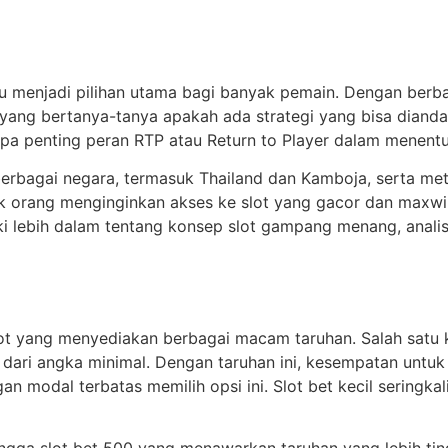
alu menjadi pilihan utama bagi banyak pemain. Dengan berba
ak yang bertanya-tanya apakah ada strategi yang bisa dian
pa penting peran RTP atau Return to Player dalam menentu
 berbagai negara, termasuk Thailand dan Kamboja, serta m
k orang menginginkan akses ke slot yang gacor dan maxwi
iki lebih dalam tentang konsep slot gampang menang, analisi
slot yang menyediakan berbagai macam taruhan. Salah satu ka
ari angka minimal. Dengan taruhan ini, kesempatan untuk 
 modal terbatas memilih opsi ini. Slot bet kecil seringkal