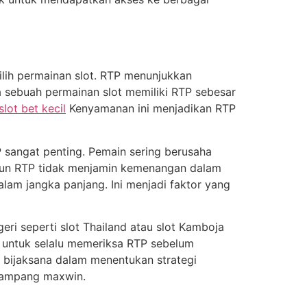
ilih permainan slot. RTP menunjukkan
a sebuah permainan slot memiliki RTP sebesar
slot bet kecil
Kenyamanan ini menjadikan RTP
P sangat penting. Pemain sering berusaha
pun RTP tidak menjamin kemenangan dalam
am jangka panjang. Ini menjadi faktor yang
egeri seperti slot Thailand atau slot Kamboja
g untuk selalu memeriksa RTP sebelum
h bijaksana dalam menentukan strategi
gampang maxwin.