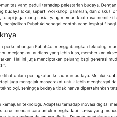
nitas yang peduli terhadap pelestarian budaya. Dengan fit
 budaya lokal, seperti workshop, pameran, dan diskusi onl
, tetapi juga ruang sosial yang memperkuat rasa memiliki 
i, menjadikan Rubah4d sebagai contoh yang inspiratif bagi 
aknya
alam perkembangan Rubah4d, menggabungkan teknologi mod
mpu menjangkau audiens yang lebih luas, memberikan aks
an. Hal ini juga menciptakan peluang bagi generasi muda
if.
l terlihat dalam peningkatan kesadaran budaya. Melalui kont
etapi juga mengajak masyarakat untuk lebih menghargai da
n teknologi, sehingga budaya tidak hanya dipertahankan te
 kemajuan teknologi. Adaptasi terhadap inovasi digital m
s terus mencari cara untuk menghadapi isu-isu yang muncu
gar tetap terjaga dalam era digital. Dengan pendekatan ya