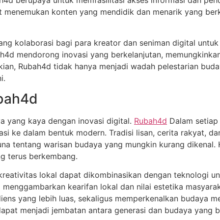
4d berupaya untuk memfasilitasi akses informasi dan pendi
at menemukan konten yang mendidik dan menarik yang berkai
uang kolaborasi bagi para kreator dan seniman digital unt
ah4d mendorong inovasi yang berkelanjutan, memungkinkan
ian, Rubah4d tidak hanya menjadi wadah pelestarian buday
i.
bah4d
yang kaya dengan inovasi digital.
Rubah4d
Dalam setiap 
i ke dalam bentuk modern. Tradisi lisan, cerita rakyat, dan
na tentang warisan budaya yang mungkin kurang dikenal. 
ang terus berkembang.
reativitas lokal dapat dikombinasikan dengan teknologi u
okal menggambarkan kearifan lokal dan nilai estetika masyar
iens yang lebih luas, sekaligus memperkenalkan budaya me
dapat menjadi jembatan antara generasi dan budaya yang 