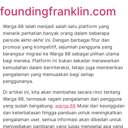
Skip
foundingfranklin.com
to
content
Warga 88 telah menjadi salah satu platform yang
menarik perhatian banyak orang dalam beberapa
periode akhir-akhir ini. Dengan berbagai fitur dan
promosi yang kompetitif, sejumlah pengguna yang
berangsur migrasi ke Warga 88 sebagai pilihan utama
bagi mereka. Platform ini bukan sekadar menawarkan
kemudahan dalam berinteraksi, tetapi juga memberikan
pengalaman yang memuaskan bagi setiap
penggunanya.
Di artikel ini, kita akan membahas secara rinci tentang
Warga 88, termasuk ragam pengalaman dari pengguna
yang sudah bergabung.
warga 88
Mulai dari keunggulan
dan keterbatasan hingga panduan untuk meningkatkan
pengalaman user, semua informasi akan dibedah untuk
menyediakan gambaran yang lugas mengenai apa yang