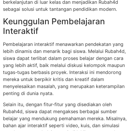
berkelanjutan di luar kelas dan menjadikan Rubah4d
sebagai solusi untuk tantangan pendidikan modern.
Keunggulan Pembelajaran
Interaktif
Pembelajaran interaktif menawarkan pendekatan yang
lebih dinamis dan menarik bagi siswa. Melalui Rubah4d,
siswa dapat terlibat dalam proses belajar dengan cara
yang lebih aktif, baik melalui diskusi kelompok maupun
tugas-tugas berbasis proyek. Interaksi ini mendorong
mereka untuk berpikir kritis dan kreatif dalam
menyelesaikan masalah, yang merupakan keterampilan
penting di dunia nyata.
Selain itu, dengan fitur-fitur yang disediakan oleh
Rubah4d, siswa dapat mengakses berbagai sumber
belajar yang mendukung pemahaman mereka. Misalnya,
bahan ajar interaktif seperti video, kuis, dan simulasi