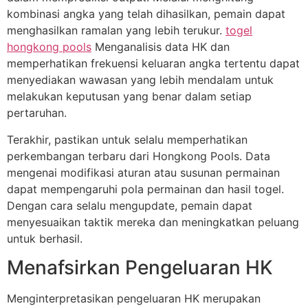
kombinasi angka yang telah dihasilkan, pemain dapat
menghasilkan ramalan yang lebih terukur.
togel
hongkong pools
Menganalisis data HK dan
memperhatikan frekuensi keluaran angka tertentu dapat
menyediakan wawasan yang lebih mendalam untuk
melakukan keputusan yang benar dalam setiap
pertaruhan.
Terakhir, pastikan untuk selalu memperhatikan
perkembangan terbaru dari Hongkong Pools. Data
mengenai modifikasi aturan atau susunan permainan
dapat mempengaruhi pola permainan dan hasil togel.
Dengan cara selalu mengupdate, pemain dapat
menyesuaikan taktik mereka dan meningkatkan peluang
untuk berhasil.
Menafsirkan Pengeluaran HK
Menginterpretasikan pengeluaran HK merupakan