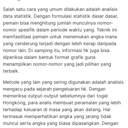
Salah satu cara yang umum dilakukan adalah analisis
data statistik. Dengan formulasi statistik dasar dasar,
pemain bisa menghitung jumlah munculnya nomor-
nomor spesifik dalam periode waktu yang. Teknik ini
memfasilitasi pemain untuk menemukan angka mana
yang cenderung terjadi dengan lebih kerap daripada
nomor lain. Di samping itu, informasi hk juga bisa
diperiksa dalam bentuk format grafik guna
menampilkan nomor-nomor yang jadi pilihan yang
terbaik.
Metode yang lain yang sering digunakan adalah analisis
mengacu pada sejarah pengeluaran hk. Dengan
memeriksa output-output sebelumnya dari togel
Hongkong, para analis membuat peramalan yang lebih
terhadap keluaran di masa yang akan datang. Hal
termasuk memperhatikan angka yang jarang tidak
muncul serta angka yang biasa dipasangkan. Dengan