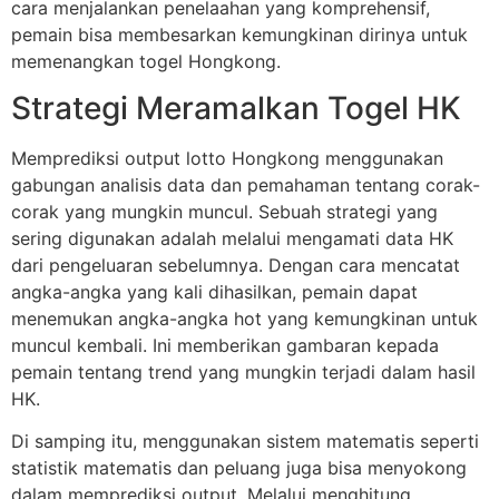
cara menjalankan penelaahan yang komprehensif,
pemain bisa membesarkan kemungkinan dirinya untuk
memenangkan togel Hongkong.
Strategi Meramalkan Togel HK
Memprediksi output lotto Hongkong menggunakan
gabungan analisis data dan pemahaman tentang corak-
corak yang mungkin muncul. Sebuah strategi yang
sering digunakan adalah melalui mengamati data HK
dari pengeluaran sebelumnya. Dengan cara mencatat
angka-angka yang kali dihasilkan, pemain dapat
menemukan angka-angka hot yang kemungkinan untuk
muncul kembali. Ini memberikan gambaran kepada
pemain tentang trend yang mungkin terjadi dalam hasil
HK.
Di samping itu, menggunakan sistem matematis seperti
statistik matematis dan peluang juga bisa menyokong
dalam memprediksi output. Melalui menghitung