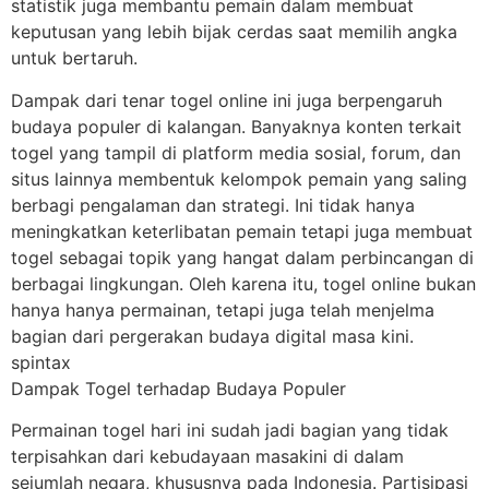
statistik juga membantu pemain dalam membuat
keputusan yang lebih bijak cerdas saat memilih angka
untuk bertaruh.
Dampak dari tenar togel online ini juga berpengaruh
budaya populer di kalangan. Banyaknya konten terkait
togel yang tampil di platform media sosial, forum, dan
situs lainnya membentuk kelompok pemain yang saling
berbagi pengalaman dan strategi. Ini tidak hanya
meningkatkan keterlibatan pemain tetapi juga membuat
togel sebagai topik yang hangat dalam perbincangan di
berbagai lingkungan. Oleh karena itu, togel online bukan
hanya hanya permainan, tetapi juga telah menjelma
bagian dari pergerakan budaya digital masa kini.
spintax
Dampak Togel terhadap Budaya Populer
Permainan togel hari ini sudah jadi bagian yang tidak
terpisahkan dari kebudayaan masakini di dalam
sejumlah negara, khususnya pada Indonesia. Partisipasi