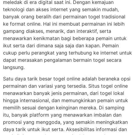
meledak di era digital saat ini. Dengan kemajuan
teknologi dan akses internet yang semakin mudah,
banyak orang beralih dari permainan togel tradisional
ke format online. Hal ini membuat permainan ini lebih
gampang diakses, menarik, dan interaktif, serta
menawarkan kenikmatan bagi beberapa pemain untuk
ikut serta dari dimana saja saja dan kapan. Pemain
cukup perlu perangkat yang terhubung ke internet untuk
dapat merasakan pengalaman bermain togel secara
langsung.
Satu daya tarik besar togel online adalah beraneka opsi
permainan dan variasi yang tersedia. Situs togel online
menawarkan banyak jenis permainan, dari togel lokal
hingga internasional, dan memungkinkan pemain untuk
memilih sesuai dengan keinginan mereka. Di samping
itu, banyak platform yang menawarkan imbalan dan
promosi yang menggoda, yang semakin meningkatkan
daya tarik untuk ikut serta. Aksesibilitas informasi dan