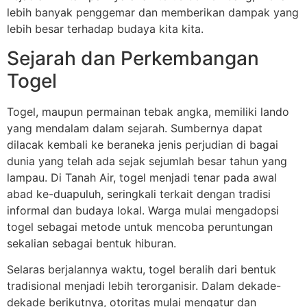
lebih banyak penggemar dan memberikan dampak yang
lebih besar terhadap budaya kita kita.
Sejarah dan Perkembangan
Togel
Togel, maupun permainan tebak angka, memiliki lando
yang mendalam dalam sejarah. Sumbernya dapat
dilacak kembali ke beraneka jenis perjudian di bagai
dunia yang telah ada sejak sejumlah besar tahun yang
lampau. Di Tanah Air, togel menjadi tenar pada awal
abad ke-duapuluh, seringkali terkait dengan tradisi
informal dan budaya lokal. Warga mulai mengadopsi
togel sebagai metode untuk mencoba peruntungan
sekalian sebagai bentuk hiburan.
Selaras berjalannya waktu, togel beralih dari bentuk
tradisional menjadi lebih terorganisir. Dalam dekade-
dekade berikutnya, otoritas mulai mengatur dan