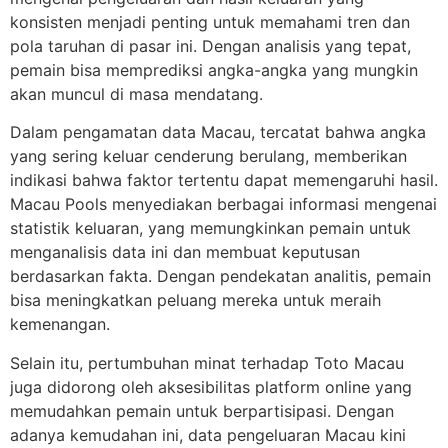
konsisten menjadi penting untuk memahami tren dan
pola taruhan di pasar ini. Dengan analisis yang tepat,
pemain bisa memprediksi angka-angka yang mungkin
akan muncul di masa mendatang.
Dalam pengamatan data Macau, tercatat bahwa angka
yang sering keluar cenderung berulang, memberikan
indikasi bahwa faktor tertentu dapat memengaruhi hasil.
Macau Pools menyediakan berbagai informasi mengenai
statistik keluaran, yang memungkinkan pemain untuk
menganalisis data ini dan membuat keputusan
berdasarkan fakta. Dengan pendekatan analitis, pemain
bisa meningkatkan peluang mereka untuk meraih
kemenangan.
Selain itu, pertumbuhan minat terhadap Toto Macau
juga didorong oleh aksesibilitas platform online yang
memudahkan pemain untuk berpartisipasi. Dengan
adanya kemudahan ini, data pengeluaran Macau kini