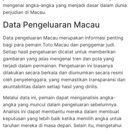
mengenai angka-angka yang menjadi dasar dalam dunia
perjudian di Macau.
Data Pengeluaran Macau
Data pengeluaran Macau merupakan informasi penting
bagi para pemain Toto Macau dan penggemar judi.
Setiap hasil pengeluaran dicatat untuk memberikan
gambaran yang jelas mengenai tren dan pola yang
terjadi dalam permainan. Pengeluaran ini biasanya
dilakukan secara berkala dan diumumkan secara resmi
oleh penyelenggara, yang memastikan transparansi dan
akuntabilitas dalam setiap hasil yang dirilis.
Melalui data ini, pemain dapat menganalisis angka-
angka yang muncul dalam pengeluaran sebelumnya.
Analisis ini dapat membantu mereka dalam membuat
keputusan yang lebih baik ketika memilih angka untuk
taruhan mereka di masa depan. Selain itu, mengetahui