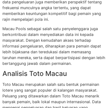
data pengeluaran juga memberikan perspektif tentang
frekuensi munculnya angka tertentu, yang dapat
memberikan keuntungan kompetitif bagi pemain yang
rajin mempelajari pola ini.
Macau Pools sebagai salah satu penyelenggara juga
berkontribusi dalam menyediakan data ini kepada
masyarakat. Dengan kemudahan akses terhadap
informasi pengeluaran, diharapkan para pemain dapat
lebih bijaksana dan teredukasi dalam memasang
taruhan mereka, serta dapat berpartisipasi dengan lebih
bertanggung jawab dalam permainan.
Analisis Toto Macau
Toto Macau merupakan salah satu bentuk permainan
lotere yang sangat populer di kalangan masyarakat.
Peluang yang ditawarkan dalam Toto Macau menarik
banyak pemain, baik lokal maupun internasional. Data
mengenai pengeluaran dan hasil keluaran yang