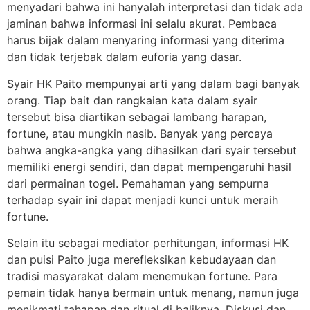
menyadari bahwa ini hanyalah interpretasi dan tidak ada
jaminan bahwa informasi ini selalu akurat. Pembaca
harus bijak dalam menyaring informasi yang diterima
dan tidak terjebak dalam euforia yang dasar.
Syair HK Paito mempunyai arti yang dalam bagi banyak
orang. Tiap bait dan rangkaian kata dalam syair
tersebut bisa diartikan sebagai lambang harapan,
fortune, atau mungkin nasib. Banyak yang percaya
bahwa angka-angka yang dihasilkan dari syair tersebut
memiliki energi sendiri, dan dapat mempengaruhi hasil
dari permainan togel. Pemahaman yang sempurna
terhadap syair ini dapat menjadi kunci untuk meraih
fortune.
Selain itu sebagai mediator perhitungan, informasi HK
dan puisi Paito juga merefleksikan kebudayaan dan
tradisi masyarakat dalam menemukan fortune. Para
pemain tidak hanya bermain untuk menang, namun juga
menikmati tahapan dan ritual di baliknya. Diskusi dan