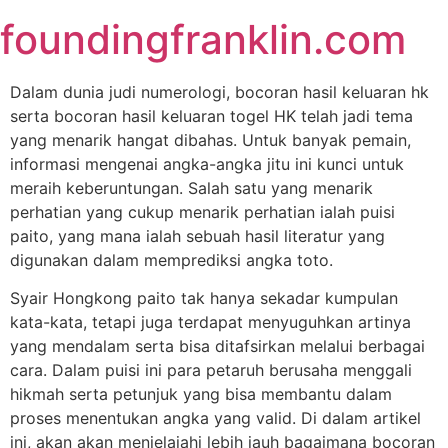
Skip
foundingfranklin.com
to
content
Dalam dunia judi numerologi, bocoran hasil keluaran hk
serta bocoran hasil keluaran togel HK telah jadi tema
yang menarik hangat dibahas. Untuk banyak pemain,
informasi mengenai angka-angka jitu ini kunci untuk
meraih keberuntungan. Salah satu yang menarik
perhatian yang cukup menarik perhatian ialah puisi
paito, yang mana ialah sebuah hasil literatur yang
digunakan dalam memprediksi angka toto.
Syair Hongkong paito tak hanya sekadar kumpulan
kata-kata, tetapi juga terdapat menyuguhkan artinya
yang mendalam serta bisa ditafsirkan melalui berbagai
cara. Dalam puisi ini para petaruh berusaha menggali
hikmah serta petunjuk yang bisa membantu dalam
proses menentukan angka yang valid. Di dalam artikel
ini, akan akan menjelajahi lebih jauh bagaimana bocoran