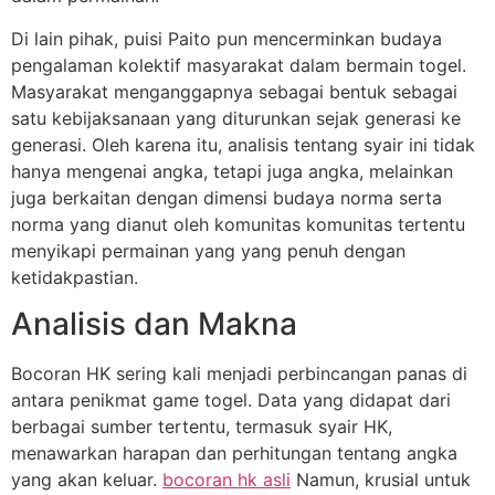
Di lain pihak, puisi Paito pun mencerminkan budaya
pengalaman kolektif masyarakat dalam bermain togel.
Masyarakat menganggapnya sebagai bentuk sebagai
satu kebijaksanaan yang diturunkan sejak generasi ke
generasi. Oleh karena itu, analisis tentang syair ini tidak
hanya mengenai angka, tetapi juga angka, melainkan
juga berkaitan dengan dimensi budaya norma serta
norma yang dianut oleh komunitas komunitas tertentu
menyikapi permainan yang yang penuh dengan
ketidakpastian.
Analisis dan Makna
Bocoran HK sering kali menjadi perbincangan panas di
antara penikmat game togel. Data yang didapat dari
berbagai sumber tertentu, termasuk syair HK,
menawarkan harapan dan perhitungan tentang angka
yang akan keluar.
bocoran hk asli
Namun, krusial untuk