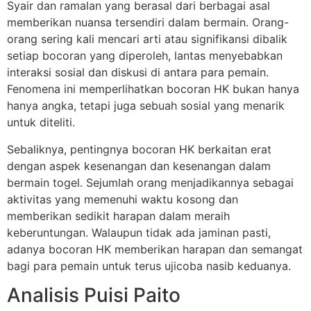
Syair dan ramalan yang berasal dari berbagai asal
memberikan nuansa tersendiri dalam bermain. Orang-
orang sering kali mencari arti atau signifikansi dibalik
setiap bocoran yang diperoleh, lantas menyebabkan
interaksi sosial dan diskusi di antara para pemain.
Fenomena ini memperlihatkan bocoran HK bukan hanya
hanya angka, tetapi juga sebuah sosial yang menarik
untuk diteliti.
Sebaliknya, pentingnya bocoran HK berkaitan erat
dengan aspek kesenangan dan kesenangan dalam
bermain togel. Sejumlah orang menjadikannya sebagai
aktivitas yang memenuhi waktu kosong dan
memberikan sedikit harapan dalam meraih
keberuntungan. Walaupun tidak ada jaminan pasti,
adanya bocoran HK memberikan harapan dan semangat
bagi para pemain untuk terus ujicoba nasib keduanya.
Analisis Puisi Paito