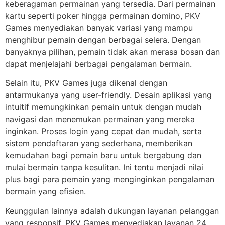
keberagaman permainan yang tersedia. Dari permainan
kartu seperti poker hingga permainan domino, PKV
Games menyediakan banyak variasi yang mampu
menghibur pemain dengan berbagai selera. Dengan
banyaknya pilihan, pemain tidak akan merasa bosan dan
dapat menjelajahi berbagai pengalaman bermain.
Selain itu, PKV Games juga dikenal dengan
antarmukanya yang user-friendly. Desain aplikasi yang
intuitif memungkinkan pemain untuk dengan mudah
navigasi dan menemukan permainan yang mereka
inginkan. Proses login yang cepat dan mudah, serta
sistem pendaftaran yang sederhana, memberikan
kemudahan bagi pemain baru untuk bergabung dan
mulai bermain tanpa kesulitan. Ini tentu menjadi nilai
plus bagi para pemain yang menginginkan pengalaman
bermain yang efisien.
Keunggulan lainnya adalah dukungan layanan pelanggan
yang responsif. PKV Games menyediakan layanan 24