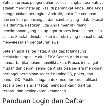
Setelah proses pengunduhan selesai, langkah berikutnya
adalah menginstal aplikasi di perangkat Anda. Jika Anda
menggunakan perangkat Android, buka file unduhan
dan izinkan pemasangan dari sumber yang tidak dikenal
jika diminta. Pastikan juga Anda memiliki ruang
penyimpanan yang cukup agar proses instalasi berjalan
lancar. Setelah diinstal, ikuti instruksi yang muncul untuk
menyelesaikan pengaturan awal.
Setelah aplikasi terinstal, Anda dapat langsung
melakukan login ke akun PKV Games Anda atau
mendaftar jika belum memiliki akun. Proses ini sangat
mudah dan cepat, sehingga Anda bisa segera menikmati
berbagai permainan seperti dominoQQ, poker, dan
bandarQQ. Pastikan juga untuk memperbarui aplikasi
secara berkala agar tetap mendapatkan fitur-fitur
terbaru dan peningkatan keamanan.
Panduan Login dan Daftar