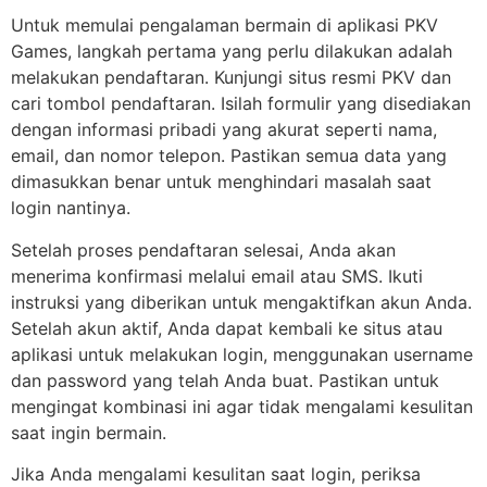
Untuk memulai pengalaman bermain di aplikasi PKV
Games, langkah pertama yang perlu dilakukan adalah
melakukan pendaftaran. Kunjungi situs resmi PKV dan
cari tombol pendaftaran. Isilah formulir yang disediakan
dengan informasi pribadi yang akurat seperti nama,
email, dan nomor telepon. Pastikan semua data yang
dimasukkan benar untuk menghindari masalah saat
login nantinya.
Setelah proses pendaftaran selesai, Anda akan
menerima konfirmasi melalui email atau SMS. Ikuti
instruksi yang diberikan untuk mengaktifkan akun Anda.
Setelah akun aktif, Anda dapat kembali ke situs atau
aplikasi untuk melakukan login, menggunakan username
dan password yang telah Anda buat. Pastikan untuk
mengingat kombinasi ini agar tidak mengalami kesulitan
saat ingin bermain.
Jika Anda mengalami kesulitan saat login, periksa