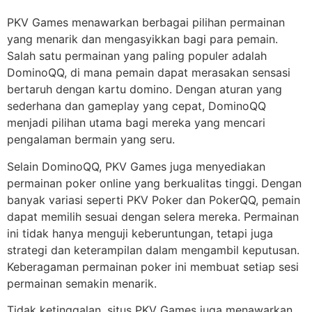
PKV Games menawarkan berbagai pilihan permainan
yang menarik dan mengasyikkan bagi para pemain.
Salah satu permainan yang paling populer adalah
DominoQQ, di mana pemain dapat merasakan sensasi
bertaruh dengan kartu domino. Dengan aturan yang
sederhana dan gameplay yang cepat, DominoQQ
menjadi pilihan utama bagi mereka yang mencari
pengalaman bermain yang seru.
Selain DominoQQ, PKV Games juga menyediakan
permainan poker online yang berkualitas tinggi. Dengan
banyak variasi seperti PKV Poker dan PokerQQ, pemain
dapat memilih sesuai dengan selera mereka. Permainan
ini tidak hanya menguji keberuntungan, tetapi juga
strategi dan keterampilan dalam mengambil keputusan.
Keberagaman permainan poker ini membuat setiap sesi
permainan semakin menarik.
Tidak ketinggalan, situs PKV Games juga menawarkan