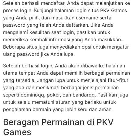
Setelah berhasil mendaftar, Anda dapat melanjutkan ke
proses login. Kunjungi halaman login situs PKV Games
yang Anda pilih, dan masukkan username serta
password yang telah Anda daftarkan. Jika Anda
mengalami kesulitan saat login, pastikan untuk
memeriksa kembali informasi yang Anda masukkan.
Beberapa situs juga menyediakan opsi untuk mengatur
ulang password jika Anda lupa.
Setelah berhasil login, Anda akan dibawa ke halaman
utama tempat Anda dapat memilih berbagai permainan
yang tersedia. Jangan lupa untuk menjelajahi fitur-fitur
yang ada dan menikmati berbagai jenis permainan
seperti dominoqq, poker, dan bandarqq. Pastikan juga
untuk selalu mematuhi aturan yang berlaku untuk
pengalaman bermain yang lebih seru dan aman.
Beragam Permainan di PKV
Games