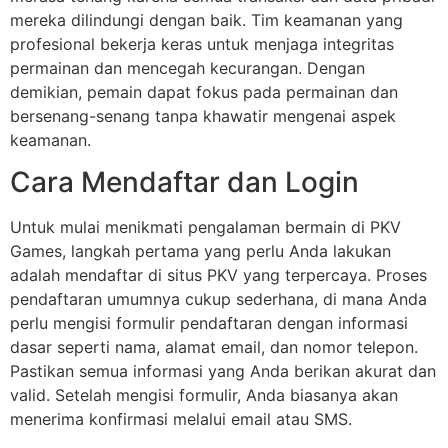
mereka dilindungi dengan baik. Tim keamanan yang
profesional bekerja keras untuk menjaga integritas
permainan dan mencegah kecurangan. Dengan
demikian, pemain dapat fokus pada permainan dan
bersenang-senang tanpa khawatir mengenai aspek
keamanan.
Cara Mendaftar dan Login
Untuk mulai menikmati pengalaman bermain di PKV
Games, langkah pertama yang perlu Anda lakukan
adalah mendaftar di situs PKV yang terpercaya. Proses
pendaftaran umumnya cukup sederhana, di mana Anda
perlu mengisi formulir pendaftaran dengan informasi
dasar seperti nama, alamat email, dan nomor telepon.
Pastikan semua informasi yang Anda berikan akurat dan
valid. Setelah mengisi formulir, Anda biasanya akan
menerima konfirmasi melalui email atau SMS.