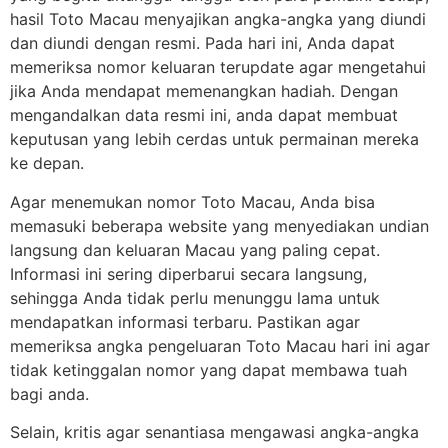
hasil Toto Macau menyajikan angka-angka yang diundi
dan diundi dengan resmi. Pada hari ini, Anda dapat
memeriksa nomor keluaran terupdate agar mengetahui
jika Anda mendapat memenangkan hadiah. Dengan
mengandalkan data resmi ini, anda dapat membuat
keputusan yang lebih cerdas untuk permainan mereka
ke depan.
Agar menemukan nomor Toto Macau, Anda bisa
memasuki beberapa website yang menyediakan undian
langsung dan keluaran Macau yang paling cepat.
Informasi ini sering diperbarui secara langsung,
sehingga Anda tidak perlu menunggu lama untuk
mendapatkan informasi terbaru. Pastikan agar
memeriksa angka pengeluaran Toto Macau hari ini agar
tidak ketinggalan nomor yang dapat membawa tuah
bagi anda.
Selain, kritis agar senantiasa mengawasi angka-angka